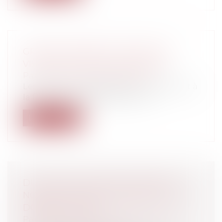
GRANDS-PARENTS ET DROIT DE
VISITE SUR LES PETITS ENFANTS
Particuliers
/
Famille
/
Enfants
Les relations intergénérationnelles sont à
la fois un droit de l'enfant et un...
Lire la suite
DU NOM DE L’ENFANT PORTANT LE
NOM DE SES DEUX PARENTS ET DU
DOUBLE « TIRET »
Particuliers
/
Famille
/
Mariage / PACS /