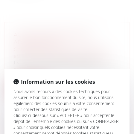
ACTUALITÉ EN PROCÉDURE
ADMINISTRATIVE
Collectivités
/
Contentieux
/
Tribunal
administratif/ Procédure administrative
Dans la procédure administrative
contentieuse, les éléments de fait jouent
un...
Information sur les cookies
Lire la suite
Nous avons recours à des cookies techniques pour
assurer le bon fonctionnement du site, nous utilisons
également des cookies soumis à votre consentement
pour collecter des statistiques de visite.
Cliquez ci-dessous sur « ACCEPTER » pour accepter le
dépôt de l'ensemble des cookies ou sur « CONFIGURER
LA RÉSILIATION DU BAIL RURAL POUR
» pour choisir quels cookies nécessitant votre
consentement seront déposés (cookies statistiques),