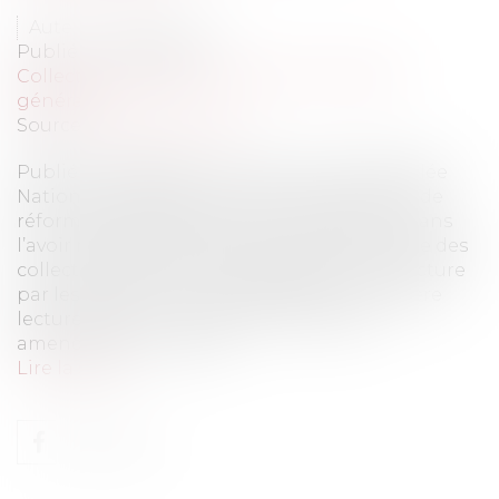
Auteur : FIAT Sandrine
Publié le :
07/07/2010
Collectivités
/
Environnement
/
Principes
généraux
Source :
www.eurojuris.fr
Publié le 07/07/2010 - 440 lecteurs L’Assemblée
Nationale a adopté le 8 juin le projet de loi de
réforme des collectivités territoriales, non sans
l’avoir modifié de façon importante.Réforme des
collectivités territoriales adoptée en 1ère lecture
par les députés Le texte adoptée en première
lecture a pris en compte de nombreux
amendements, notam...
Lire la suite