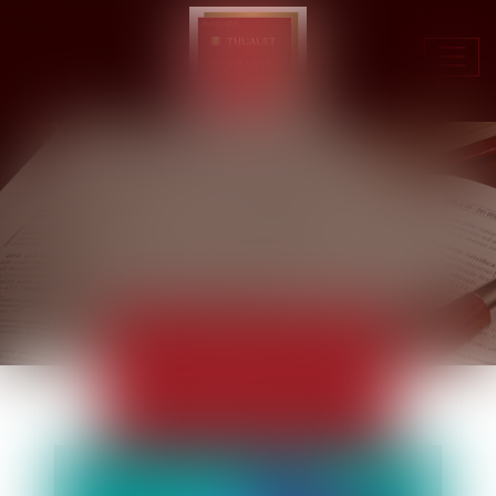
Ouvr
le
men
ACTUALITÉS
EUROJURIS