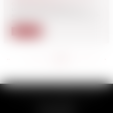
Concubinage / Vie civile
Une amie, Nathalie DURAND, qui a
souhaité que son fils porte le double nom
de...
Lire la suite
<<
<
...
787
788
789
790
791
792
793
...
>
>>
SCP THUAULT, FERRARIS, CORNU
2 Rue de la Banque
89000 AUXERRE