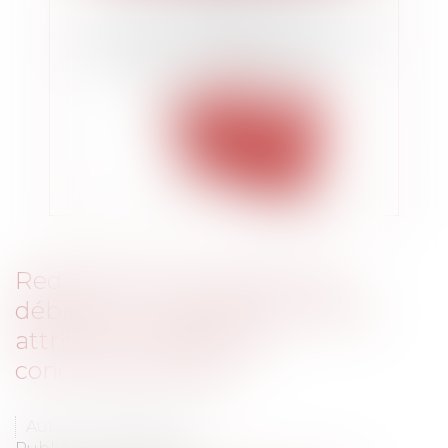
Redressement judiciaire du
débiteur et validité de la saisie-
attribution diligentée
concomitamment
Auteur : BACLE Florent