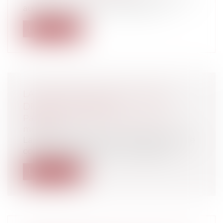
au salarié inapte une formation su...
Lire la suite
LA SÉCURITÉ DU DON DU SANG
DEVANT LA JUSTICE
Particuliers
/
Santé
/
Responsabilité
médicale
La sécurité des donneurs de sang est-elle
correctement assurée ? La question...
Lire la suite