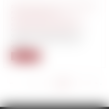
PRÉCISIONS SUR LES CONDITIONS DE
FONCTIONNEMENT ET
D'ORGANISATION DES EHPAD
Entreprises
/
Gestion de l'entreprise
/
Gestion des risques et sécurité
Un décret du 26 août 2016 définit les
conditions techniques minimales
d'organ...
Lire la suite
<<
<
...
403
404
405
406
407
408
409
...
>
>>