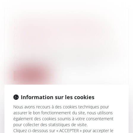
FINANCEMENT PARTICIPATIF : LE
MINIBON / BON DE CAISSE BIENTÔT
PROPOSÉ AUX ENTREPRISES ET AUX
PARTICULIERS
Entreprises
/
Finances
/
Banque et finance
À partir du 1er octobre 2016, des minibons
(bons de caisse) seront mis à disp...
Lire la suite
Information sur les cookies
Nous avons recours à des cookies techniques pour
assurer le bon fonctionnement du site, nous utilisons
DATE D'EFFET DU CHANGEMENT DE
également des cookies soumis à votre consentement
RÉGIME MATRIMONIAL EN CAS
pour collecter des statistiques de visite.
D'HOMOLOGATION JUDICIAIRE:
Cliquez ci-dessous sur « ACCEPTER » pour accepter le