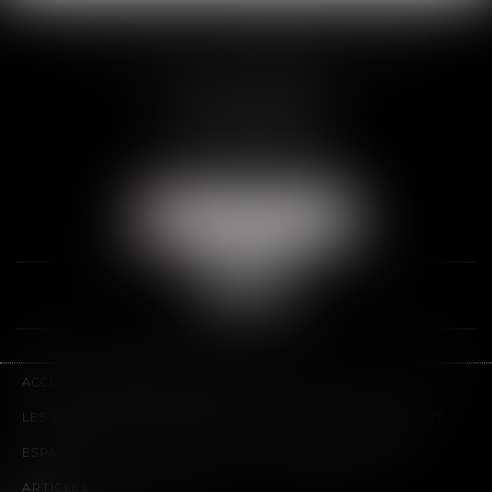
SCP THUAULT, FERRARIS, CORNU
2 Rue de la Banque
89000 AUXERRE
Tél :
03 86 72 09 80
Fax : 03 86 72 09 90
NOUS LOCALISER
ACCUEIL
LE CABINET
L'ÉQUIPE
LES DOMAINES D'INTERVENTION
HONORAIRES
CONTACT
ESPACE CLIENT
PLAN DU SITE
MENTIONS LÉGALES
ARTICLES