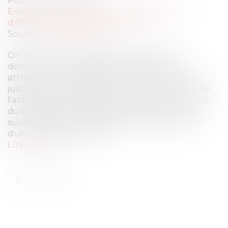
Publié le :
01/09/2016
Entreprises
/
Contentieux
/
Entreprises en
difficultés / procédures collectives
Source :
www.eurojuris.fr
On sait que la loi impose au créancier de
dénoncer, à peine de caducité, la saisie-
attribution au débiteur par acte d'huissier de
justice dans un délai de huit jours à compter de
l'acte de saisie.En application de l’article L. 211-2
du code des procédures civiles d’exécution, la
survenance d'un jugement portant ouverture
d'une procédure de redr...
Lire la suite