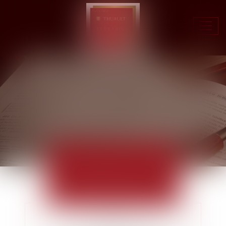
Ouvr
le
men
ACTUALITÉS
EUROJURIS