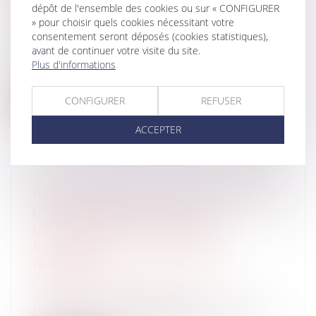
dépôt de l'ensemble des cookies ou sur « CONFIGURER
CONFORMITÉ À LA CONSTITUTION
» pour choisir quels cookies nécessitant votre
Particuliers
/
Famille
/
Mariage / PACS /
consentement seront déposés (cookies statistiques),
Concubinage / Vie civile
avant de continuer votre visite du site.
Le Conseil constitutionnel considère que
Plus d'informations
les époux dont le changement de régi...
CONFIGURER
REFUSER
Lire la suite
ACCEPTER
RECLASSEMENT DU SALARIÉ INAPTE :
PAS D'OBLIGATION POUR
L'EMPLOYEUR D'ASSURER UNE
FORMATION SUR UN MÉTIER
DIFFÉRENT
Entreprises
/
Ressources humaines
/
Discipline et licenciement
L’employeur n’a pas l’obligation d’assurer