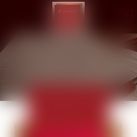
Ouvr
le
men
ACTUALITÉS
EUROJURIS