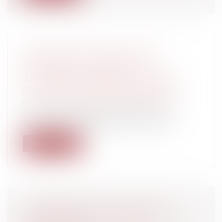
ISOLEMENT ACOUSTIQUE DES
BÂTIMENTS D'HABITATION,
ILLUSTRATION PAR DES SCHÉMAS
Collectivités
/
Urbanisme
/
Permis de
construire/ Documents d'urbanisme
Par un arrêté du 3 septembre 2013, le
Ministère de l'égalité des territoires...
Lire la suite
LE PROPRIÉTAIRE COMMERÇANT
EXPROPRIÉ A-T-IL DROIT AU