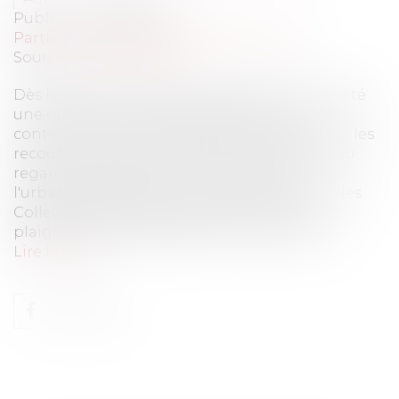
Publié le :
09/10/2013
Particuliers
/
Patrimoine
/
Construction
Source :
www.eurojuris.fr
Dès le 18 juillet 2013, le Gouvernement a adopté
une ordonnance n°2013-638 relative au
contentieux de l’urbanisme dont l’impact sur les
recours en matière d’urbanisme s’apprécie au
regard de deux axes.Le contentieux de
l'urbanismeDepuis de nombreuses années, les
Collectivités locales et les promoteurs se
plaignaient de l’engagement de recours co...
Lire la suite