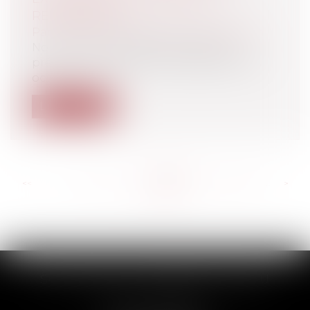
RELOGEMENT ?
Particuliers
/
Patrimoine
/
Expropriation
Non. La Cour de Cassation vient de
préciser que le droit au relogement des
oc...
Lire la suite
<<
<
...
554
555
556
557
558
559
560
...
>
>>
SCP THUAULT, FERRARIS, CORNU
2 Rue de la Banque