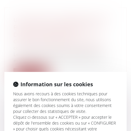
UN CERTIFICAT D'URBANISME PEUT
BLOQUER L'INSTAURATION D'UN
DROIT DE PRÉEMPTION
Collectivités
/
Urbanisme
/
Permis de
construire/ Documents d'urbanisme
Le certificat d'urbanisme garantit le
maintien, pendant sa durée de validité,...
Lire la suite
Information sur les cookies
Nous avons recours à des cookies techniques pour
assurer le bon fonctionnement du site, nous utilisons
également des cookies soumis à votre consentement
RETRAIT DU PERMIS DE CONDUIRE EN
pour collecter des statistiques de visite.
Cliquez ci-dessous sur « ACCEPTER » pour accepter le
DEHORS DU TRAVAIL : PAS DE FAUTE
dépôt de l'ensemble des cookies ou sur « CONFIGURER
GRAVE
» pour choisir quels cookies nécessitant votre