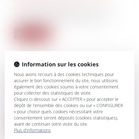
Particuliers
/
Civil / Pénal
/
Procédure
pénale / Procédure civile
Les dispositions des articles 908 à 911 du
code de procédure civile sont-elle...
Lire la suite
Information sur les cookies
MODIFICATIONS APPORTÉES AUX
Nous avons recours à des cookies techniques pour
assurer le bon fonctionnement du site, nous utilisons
MENTIONS MANUSCRITES DANS LES
également des cookies soumis à votre consentement
ENGAGEMENTS DE CAUTION
pour collecter des statistiques de visite.
Entreprises
/
Finances
/
Banque et finance
Cliquez ci-dessous sur « ACCEPTER » pour accepter le
Un engagement de caution n'est pas nul
dépôt de l'ensemble des cookies ou sur « CONFIGURER
dès lors que le sens et la portée des...
» pour choisir quels cookies nécessitant votre
consentement seront déposés (cookies statistiques),
Lire la suite
avant de continuer votre visite du site.
Plus d'informations