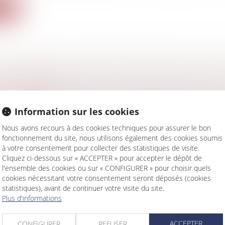
ite
-IL FAIRE DES CARTES D’EXPOSITION AU R
 CÔTE (RTC) ?
s
/
Urbanisme
/
Permis de construire/ Documents d'u
ses questions se posent au sujet des cartes d’exposi
Information sur les cookies
Nous avons recours à des cookies techniques pour assurer le bon
fonctionnement du site, nous utilisons également des cookies soumis
ite
à votre consentement pour collecter des statistiques de visite.
Cliquez ci-dessous sur « ACCEPTER » pour accepter le dépôt de
l'ensemble des cookies ou sur « CONFIGURER » pour choisir quels
cookies nécessitant votre consentement seront déposés (cookies
statistiques), avant de continuer votre visite du site.
Plus d'informations
IODE D’AJUSTEMENT POUR LE MARCHÉ IMM
ACCEPTER
CONFIGURER
REFUSER