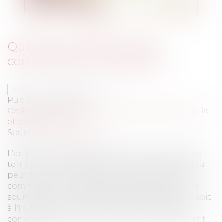
Quid de la présidence des
commissions municipales ?
Auteur : PORCHET Thomas
Publié le :
16/06/2020
Collectivités
/
Contentieux
/
Responsabilité civile
et pénale de l'élu
Source :
www.eurojuris.fr
L’article L. 2121-22 code général des collectivités
territoriales, dispose que : « Le conseil municipal
peut former, au cours de chaque séance, des
commissions chargées d'étudier les questions
soumises au conseil soit par l'administration, soit
à l'initiative d'un de ses membres. Elles sont
convoquées par le maire, qui en est le président