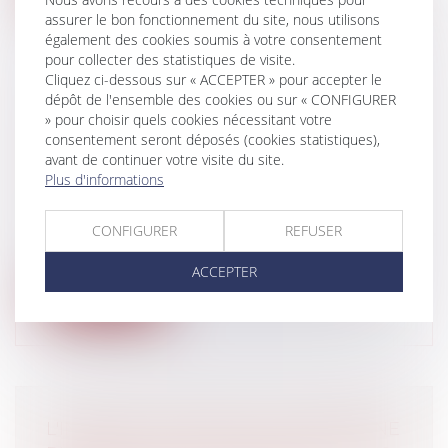
assurer le bon fonctionnement du site, nous utilisons
également des cookies soumis à votre consentement
pour collecter des statistiques de visite.
Cliquez ci-dessous sur « ACCEPTER » pour accepter le
dépôt de l'ensemble des cookies ou sur « CONFIGURER
OBTENIR UNE EXPERTISE JUDICIAIRE
» pour choisir quels cookies nécessitant votre
GRAPHOLOGIQUE AFIN DE VÉRIFIER
consentement seront déposés (cookies statistiques),
avant de continuer votre visite du site.
L’AUTHENTICITÉ D’UN TESTAMENT
Plus d'informations
OLOGRAPHE
Particuliers
/
Famille
/
Successions
CONFIGURER
REFUSER
C’est ce que vient d’obtenir avec succès le
cabinet dans un dossier de succes...
ACCEPTER
Lire la suite
L'INTÉRÊT COMMUN DE LA PERSONNE