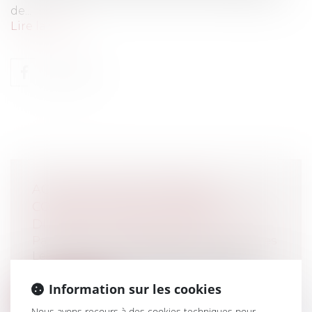
de...
Lire la suite
ACTION EN RESPONSABILITÉ
CONTRACTUELLE ET INTERRUPTION
DU DÉLAI DE PRESCRIPTION
Particuliers
/
Consommation
/
Procédures
Les relations entre maître d’ouvrage et
constructeurs sont régies par des pre...
Information sur les cookies
Lire la suite
Nous avons recours à des cookies techniques pour