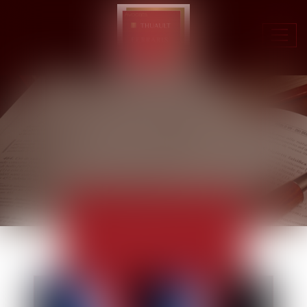
Ouvr
le
men
ACTUALITÉS
EUROJURIS