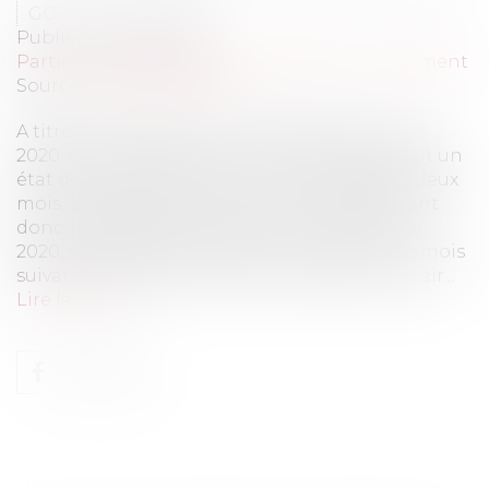
GOURGUES Cécile
Publié le :
20/04/2020
Particuliers
/
Patrimoine
/
Immobilier / Logement
Source :
www.eurojuris.fr
A titre liminaire, la loi n° 2020-290 du 23 mars
2020, qui est d’application immédiate, prévoit un
état d’urgence sanitaire pour une durée de deux
mois, soit jusqu’au 24 mai 2020. Les délais sont
donc suspendus entre le 12 mars et le 24 juin
2020, soit jusqu’à l’expiration d’un délai d’un mois
suivant la cessation de l’état d’urgence sanitair...
Lire la suite