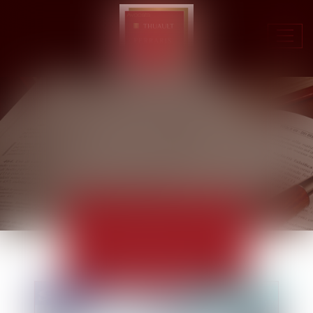
Ouvr
le
men
ACTUALITÉS
EUROJURIS