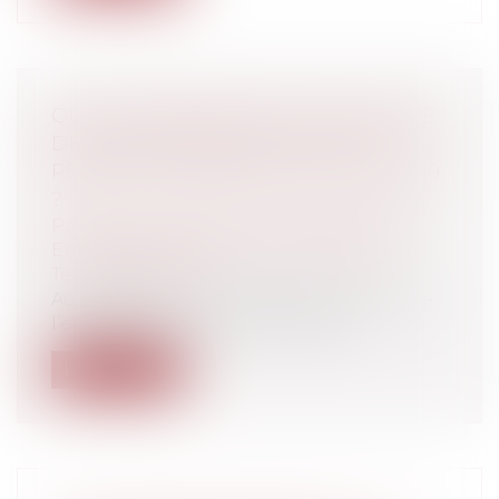
QUELS AMÉNAGEMENTS EN MATIÈRE
DE CONGÉS PAYÉS ET TEMPS DE
REPOS DU SALARIÉ AVEC LE COVID-19
?
Particuliers
/
Emploi
/
Contrat de travail
Entreprises
/
Ressources humaines
/
Temps de travail
Au regard de la crise sanitaire qui touche
l’ensemble du territoire français,...
Lire la suite