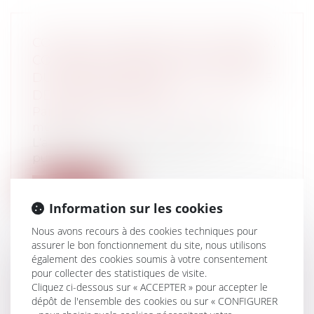
COVID-19 ET DIRECTIVES ANTICIPÉES :
COMMENT APPRÉCIER LA VOLONTÉ
DU PATIENT DANS UN TEL CONTEXTE
DE CRISE SANITAIRE ?
Particuliers
/
Santé
/
Responsabilité
médicale
L'article R. 4127-37-1 du code de la santé
publique, dispose que : « I. Lo...
Lire la suite
Information sur les cookies
Nous avons recours à des cookies techniques pour
assurer le bon fonctionnement du site, nous utilisons
également des cookies soumis à votre consentement
pour collecter des statistiques de visite.
ACCUSATION DE HARCÈLEMENT ET
Cliquez ci-dessous sur « ACCEPTER » pour accepter le
DIFFAMATION : LIMITES SALUTAIRES À
dépôt de l'ensemble des cookies ou sur « CONFIGURER