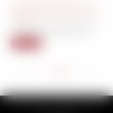
L'OCCUPATION DOMANIALE : LES
ENSEIGNEMENTS DU CONSEIL D'ÉTAT
Collectivités
/
Environnement
/
Principes
généraux
On sait que les modalités essentielles de
l'occupation du domaine public d'un...
Lire la suite
<<
<
...
236
237
238
239
240
241
242
...
>
>>
SCP THUAULT, FERRARIS, CORNU