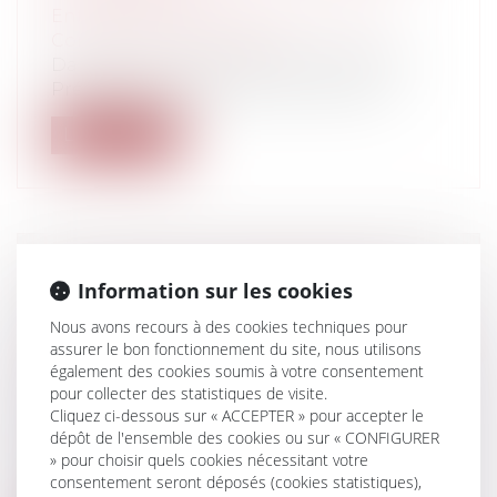
Entreprises
/
Gestion de l'entreprise
/
Construction Immobilier
Dans son allocution du 16 mars 2020, le
Président de la République déclarait...
Lire la suite
LA GESTION DU DOMAINE PUBLIC
Information sur les cookies
SUPPORTE-T-ELLE LES SERVITUDES
Nous avons recours à des cookies techniques pour
CONVENTIONNELLES DE DROIT PRIVÉ
assurer le bon fonctionnement du site, nous utilisons
?
également des cookies soumis à votre consentement
Collectivités
/
Urbanisme
/
Ouvrages et
pour collecter des statistiques de visite.
travaux publics/Construction
Cliquez ci-dessous sur « ACCEPTER » pour accepter le
dépôt de l'ensemble des cookies ou sur « CONFIGURER
Il est intéressant de regarder les
» pour choisir quels cookies nécessitant votre
jurisprudences parfois plus anciennes
consentement seront déposés (cookies statistiques),
qui...