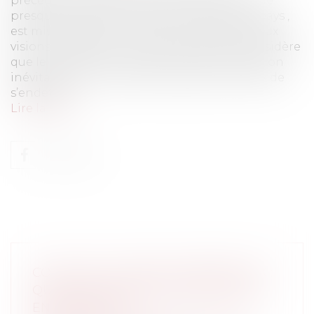
précédent, le secteur de l’immobilier comme
presque toutes les activités non vitales du pays ,
est mis en pause. Face à cette situation, deux
visions s’opposent : d’une part celle qui considère
que le marché immobilier va subir la récession
inévitable, s’en suivant des acheteurs frileux de
s’endetter...
Lire la suite
COVID-19 ET LOYERS COMMERCIAUX :
QUELLES MESURES EN FAVEUR DES
ENTREPRISES ?