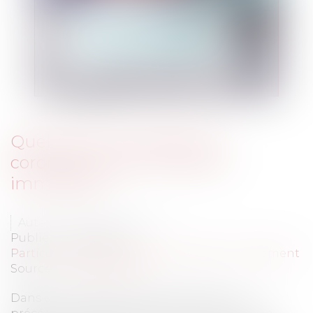
Quels sont les impacts du
coronavirus sur le marché
immobilier ?
Auteur : TROUVÉ Ludivine
Publié le :
01/04/2020
Particuliers
/
Patrimoine
/
Immobilier / Logement
Source :
www.eurojuris.fr
Dans ce contexte de crise sanitaire sans