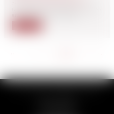
Contrats commerciaux/ distribution
La propagation du coronavirus « covid-19 »
est à l’origine d’une crise sanita...
Lire la suite
<<
<
...
242
243
244
245
246
247
248
...
>
>>
SCP THUAULT, FERRARIS, CORNU
2 Rue de la Banque
89000 AUXERRE
Tél :
03 86 72 09 80