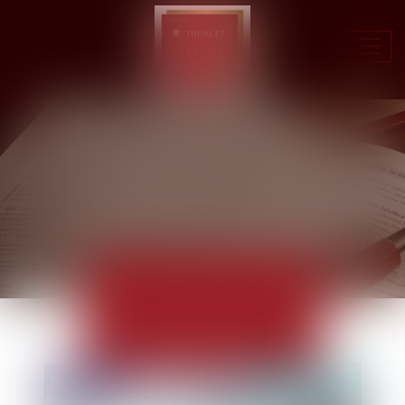
Ouvr
le
men
ACTUALITÉS
EUROJURIS