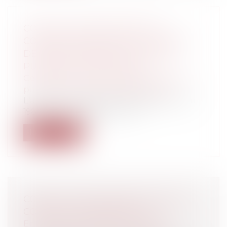
COVID-19 : QUELLES SONT LES
CONDITIONS D'EXERCICE DU DROIT
DE RETRAIT DANS LA FONCTION
PUBLIQUE TERRITORIALE ?
Collectivités
/
Services publics
/
Fonction
publique / Personnel administratif
L'article 5-1 du décret n° 85-603 du 10 juin
1985, relatif à l'hygiène et à l...
Lire la suite
COVID-19 : QUELS IMPACTS SUR LES
CONTRATS COMMERCIAUX ?
Entreprises
/
Marketing et ventes
/