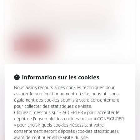
DE 3 TGI
Collectivités
/
Services publics
/
Service
public / Délégation de service public
Des tribunaux de grande instance (TGI)
vont être réimplantés à Saint-Gaudens...
Lire la suite
Information sur les cookies
DURÉE DE VALIDITÉ DU CERTIFICAT
Nous avons recours à des cookies techniques pour
assurer le bon fonctionnement du site, nous utilisons
D'EXAMEN DU PERMIS DE CONDUIRE
également des cookies soumis à votre consentement
PORTÉE À 4 MOIS
pour collecter des statistiques de visite.
Particuliers
/
Civil / Pénal
/
Permis de
Cliquez ci-dessous sur « ACCEPTER » pour accepter le
conduire
dépôt de l'ensemble des cookies ou sur « CONFIGURER
Depuis le 1er juillet 2013, la durée de
» pour choisir quels cookies nécessitant votre
validité du certificat d'examen du pe...
consentement seront déposés (cookies statistiques),
avant de continuer votre visite du site.