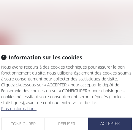
T SOCIAL DU GÉRANT MAJORITAIRE DE SAR
E FINANCEMENT DE LA SÉCURITÉ SOCIALE P
s
/
Vie de l'entreprise
/
Création de l'entreprise
inancement de la sécurité sociale pour 2013 entraîne un 
ite
Information sur les cookies
Nous avons recours à des cookies techniques pour assurer le bon
fonctionnement du site, nous utilisons également des cookies soumis
à votre consentement pour collecter des statistiques de visite.
TION DES EXPROPRIÉS, QUELLES OBLIGATI
Cliquez ci-dessous sur « ACCEPTER » pour accepter le dépôt de
PRIANT?
l'ensemble des cookies ou sur « CONFIGURER » pour choisir quels
cookies nécessitant votre consentement seront déposés (cookies
s
/
Urbanisme
/
Expropriation
statistiques), avant de continuer votre visite du site.
tion de l'exproprié est réputée régulière quand bien 
Plus d'informations
ite
ACCEPTER
CONFIGURER
REFUSER