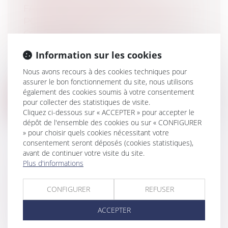
FACTURES IMPAYÉES ET L'INDEMNITÉ
POUR RUPTURE DE RELATIONS
COMMERCIALES
Entreprises
/
Finances
/
Banque et finance
Information sur les cookies
Dans quelles conditions une
compensation de créances peut-elle
Nous avons recours à des cookies techniques pour
intervenir lor...
assurer le bon fonctionnement du site, nous utilisons
également des cookies soumis à votre consentement
Lire la suite
pour collecter des statistiques de visite.
Cliquez ci-dessous sur « ACCEPTER » pour accepter le
dépôt de l'ensemble des cookies ou sur « CONFIGURER
» pour choisir quels cookies nécessitant votre
consentement seront déposés (cookies statistiques),
avant de continuer votre visite du site.
Plus d'informations
COMPTE-RENDU DE LA TABLE RONDE
"APAISER POUR GAGNER", CONGRÈS
CONFIGURER
REFUSER
EUROJURIS DE STRASBOURG
Entreprises
/
Contentieux
/
Justice
ACCEPTER
commerciale
Afin de conserver des relations