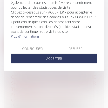
également des cookies soumis à votre consentement
AILLEURS ?
pour collecter des statistiques de visite.
Particuliers
/
Famille
/
Mariage / PACS /
Cliquez ci-dessous sur « ACCEPTER » pour accepter le
Concubinage / Vie civile
dépôt de l'ensemble des cookies ou sur « CONFIGURER
Collectivités
/
International
/
Droit
» pour choisir quels cookies nécessitant votre
Européen / Droit communautaire
consentement seront déposés (cookies statistiques),
Par un arrêt du 25 novembre 2025 (CJUE,
avant de continuer votre visite du site.
affaire C‑713/23), la Cour de justice...
Plus d'informations
Lire la suite
CONFIGURER
REFUSER
ACCEPTER
GÉRANT D’EURL : SE PAYER SOI-MÊME
SANS DÉCISION ÉCRITE PEUT COÛTER
TRÈS CHER
Entreprises
/
Gestion de l'entreprise
/
Communication et vie sociale
Par un arrêt du 5 novembre 2025, la