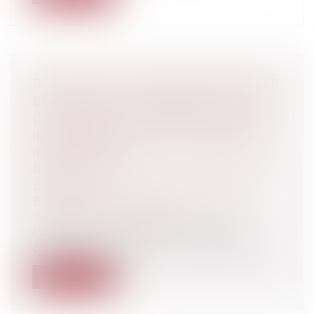
BON DE VISITE D’UN BIEN IMMOBILIER
ET MANDAT DE RECHERCHE : UNE
CLARIFICATION JURISPRUDENTIELLE
INDISPENSABLE POUR LA PRATIQUE
IMMOBILIÈRE
Particuliers
/
Patrimoine
/
Immobilier /
Logement
Entreprises
/
Gestion de l'entreprise
/
Construction Immobilier
La décision rendue par la troisième
chambre civile de la Cour de cassation le...
Lire la suite