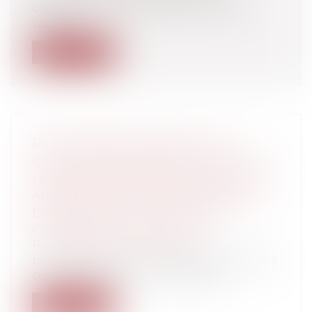
chambre commerciale de la Cour de
cassati...
Lire la suite
RESPONSABILITÉ PÉNALE DES
COLLECTIVITÉS TERRITORIALES ET DE
LEURS GROUPEMENTS : LA STRICTE
APPRÉCIATION DU PÉRIMÈTRE DE LA
DÉNONCIATION CALOMNIEUSE
Collectivités
/
Contentieux
/
Responsabilité administrative
Les faits dont a eu à connaître la chambre
criminelle de la Cour de cassation...
Lire la suite