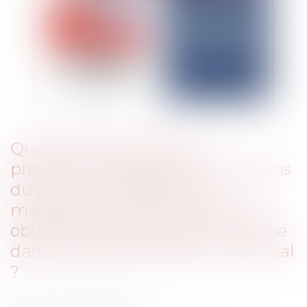
Quel est le régime de la
prescription applicable aux actions
du preneur fondées sur le
manquement du bailleur à son
obligation de délivrance conforme
dans le cadre d’un bail commercial
?