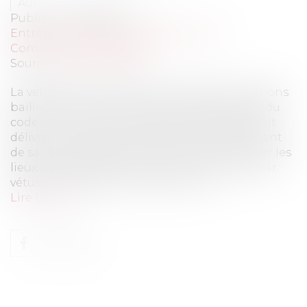
Auteur : MEDINA Jean-Luc
Publié le :
14/01/2026
Entreprises
/
Gestion de l'entreprise
/
Construction Immobilier
Source :
www.eurojuris.fr
La vétusté est un sujet qui cristallise les relations
bailleur- preneur. Aux termes de l’article 1719 du
code civil qui est d’ordre public, le bailleur doit
délivrer un local en bon état, la vétusté relevant
de sa responsabilité. Le preneur doit restituer les
lieux selon l’état des lieux sauf ce qui a péri par
vétusté. Le code du commerce inter...
Lire la suite