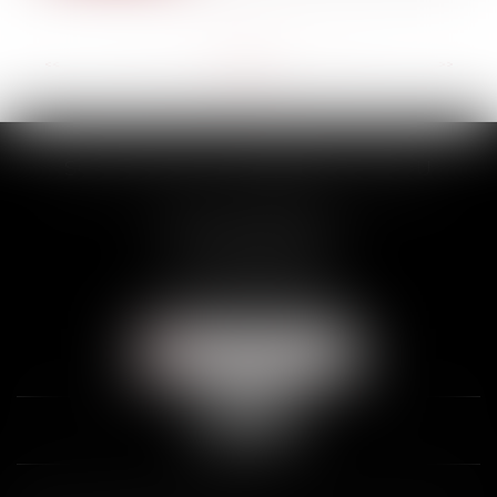
<<
<
...
16
17
18
19
20
21
22
...
>
>>
SCP THUAULT, FERRARIS, CORNU
2 Rue de la Banque
89000 AUXERRE
Tél :
03 86 72 09 80
Fax : 03 86 72 09 90
NOUS LOCALISER