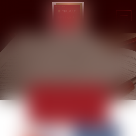
Ouvr
le
men
ACTUALITÉS
EUROJURIS