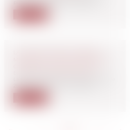
précise qu'il appartient à l'exploita...
Lire la suite
LA CROATIE DEVIENT LE 28ÈME
MEMBRE DE L'UNION EUROPÉENNE
Collectivités
/
International
/
Droit
Européen / Droit communautaire
La Croatie est devenue ce 1er juillet 2013 le
28ème État de l'Union Européenn...
Lire la suite
<<
<
...
573
574
575
576
577
578
579
...
>