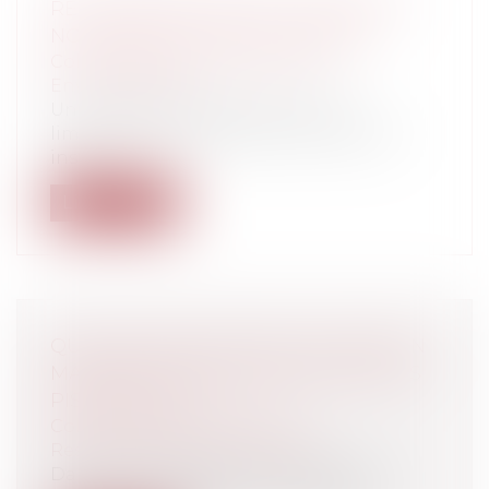
RÉGLEMENTATION DE L'ÉCLAIRAGE
NOCTURNE ET RÔLE DU MAIRE
Collectivités
/
Environnement
/
Environnement
Un dispositif de prévention et de
limitation des nuisances sonores a été
inst...
Lire la suite
QUELLES OBLIGATIONS DU MAIRE EN
MATIÈRE DE SIGNALISATION SUR LES
PISTES DE SKI?
Collectivités
/
Contentieux
/
Responsabilité administrative
Dans un Arrêt récent, le Conseil d'Etat