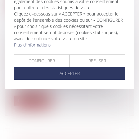
également des cookies soumis à votre consentement
Lire la suite
pour collecter des statistiques de visite.
Cliquez ci-dessous sur « ACCEPTER » pour accepter le
dépôt de l'ensemble des cookies ou sur « CONFIGURER
» pour choisir quels cookies nécessitant votre
consentement seront déposés (cookies statistiques),
avant de continuer votre visite du site.
INTERDICTION DE LA VENTE DE
Plus d'informations
CIGARETTE ÉLECTRONIQUE AUX
MINEURS
CONFIGURER
REFUSER
Particuliers
/
Consommation
/
ACCEPTER
Distribution
Le Parlement a voté jeudi 27 juin 2013
l'interdiction de la vente de cigarett...
Lire la suite