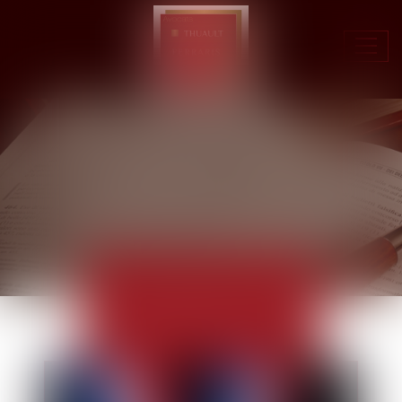
Ouvr
le
men
ACTUALITÉS
EUROJURIS