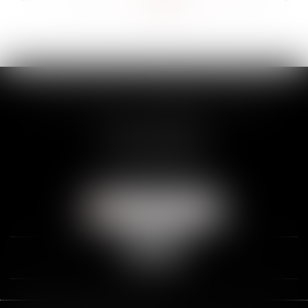
>>
SCP THUAULT, FERRARIS, CORNU
2 Rue de la Banque
89000 AUXERRE
Tél :
03 86 72 09 80
Fax : 03 86 72 09 90
NOUS LOCALISER