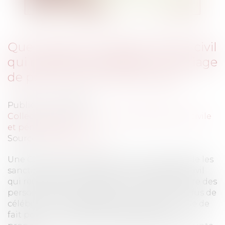
Que risquent les officiers d'état civil
qui refusent de célébrer le mariage
de personnes de même sexe?
Publié le :
01/07/2013
Collectivités
/
Contentieux
/
Responsabilité civile
et pénale de l'élu
Source :
www.eurojuris.fr
Une Circulaire en date du 19 juin 2013 rappelle les
sanctions encourues par les officiers d'état civil
qui refuseraient de célébrer un mariage entre des
personnes du même sexe.Tout d'abord, le refus de
célébrer un mariage légal constitue une voie de
fait pouvant conduire le Juge Judiciaire à