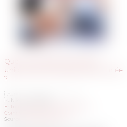
Que nous réserve le guichet
unique des entreprises cette année
?
Auteur : Delahousse Christophe
Publié le :
08/01/2024
Entreprises
/
Gestion de l'entreprise
/
Communication et vie sociale
Source :
www.eurojuris.fr