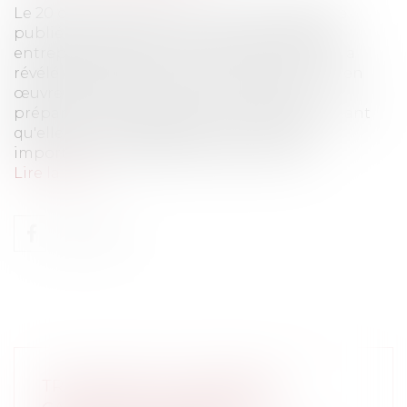
Le 20 décembre 2023, la Cour des comptes a
publié un audit sur le Guichet unique des
entreprises, lancé le 1er janvier 2023. L'audit a
révélé des problèmes majeurs dans la mise en
œuvre de ce projet. La Cour a critiqué la
préparation et la gestion de la réforme, notant
qu'elle a causé des dysfonctionnements
importants. Le gouvernement a dû intr...
Lire la suite
TRAITEMENT DE DONNÉES À