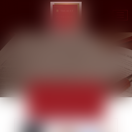
Ouvr
le
men
ACTUALITÉS
EUROJURIS