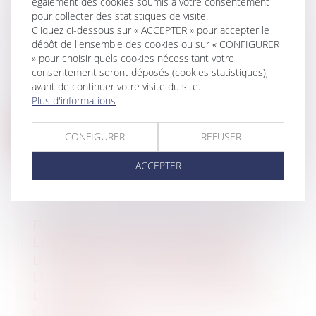
également des cookies soumis à votre consentement
D’UNE DÉFINITION
pour collecter des statistiques de visite.
JURISPRUDENTIELLE
Cliquez ci-dessous sur « ACCEPTER » pour accepter le
Particuliers
/
Patrimoine
/
Construction
dépôt de l'ensemble des cookies ou sur « CONFIGURER
Collectivités
/
Urbanisme
/
Permis de
» pour choisir quels cookies nécessitant votre
consentement seront déposés (cookies statistiques),
construire/ Documents d'urbanisme
avant de continuer votre visite du site.
Une décision du Conseil d’Etat en date du
Plus d'informations
9 novembre 2023 n° 469300 a précisé...
Lire la suite
CONFIGURER
REFUSER
ACCEPTER
PANNEAUX PHOTOVOLTAÏQUES SUR
LE TERRITOIRE DES COMMUNES
LITTORALES : PUBLICATION DE LA
LISTE DES 22 FRICHES BÉNÉFICIANT
D’UNE DÉROGATION AU PRINCIPE DE
CONTINUITÉ