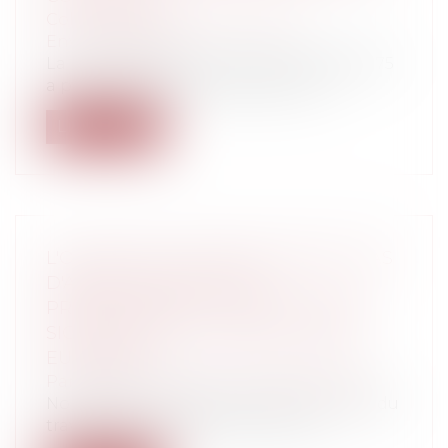
Collectivités
/
Environnement
/
Environnement
La loi dite ENR du 10 mars 2023 n°2023-175
a prévu la faculté de déroger sous...
Lire la suite
L'OCTROI DES CONGÉS PAYÉS EN CAS
D'ARRÊT MALADIE NON
PROFESSIONNEL : UNE ÉVOLUTION
SIGNIFICATIVE À L'AUNE DU DROIT
EUROPÉEN
Particuliers
/
Emploi
/
Contrat de travail
Nonobstant la lettre contraire du Code du
travail, et dans la mesure où la su...