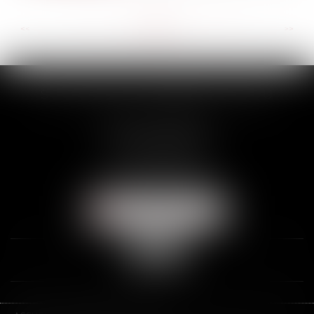
<<
<
...
113
114
115
116
117
118
119
...
>
>>
SCP THUAULT, FERRARIS, CORNU
2 Rue de la Banque
89000 AUXERRE
Tél :
03 86 72 09 80
Fax : 03 86 72 09 90
NOUS LOCALISER