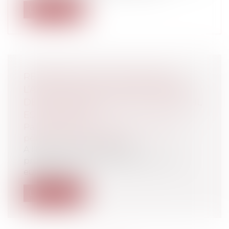
Lire la suite
REPRÉSENTATION OBLIGATOIRE :
L’AVOCAT NE PEUT SE DÉCHARGER
DE SON MANDAT QUE DU JOUR OÙ IL
EST REMPLACÉ
Particuliers
/
Civil / Pénal
/
Procédure
pénale / Procédure civile
A l’heure où le contrôle de
proportionnalité institué par la Cour
européenne...
Lire la suite