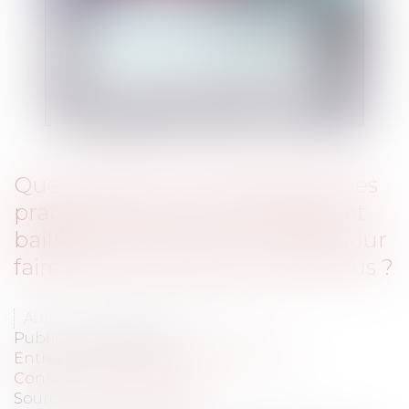
Que contient la Charte de bonnes
pratiques entre commerçants et
bailleurs, sortie le 3 juin 2020, pour
faire face à la crise du coronavirus ?
Auteur : Delahousse Christophe
Publié le :
18/06/2020
Entreprises
/
Gestion de l'entreprise
/
Construction Immobilier
Source :
www.eurojuris.fr