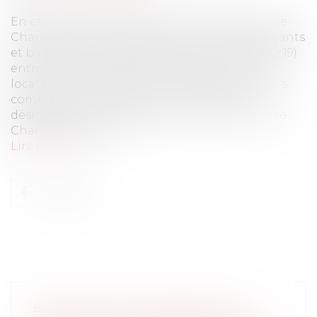
En effet, une Charte a été conclue (dénommée
Charte des bonnes pratiques entre commerçants
et bailleurs pour faire face à la crise du COVID 19)
entre divers représentants de bailleurs et de
locataires à la suite d’une mission sur les loyers
commerciaux menée par une médiatrice
désignée par le ministère de l’économie. Cette
Charte se pose com...
Lire la suite
ELECTIONS DU 15 MARS 2020 : LA