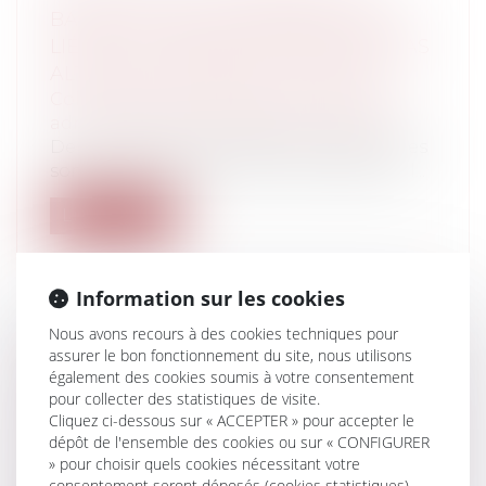
BAISSE DU TAUX DE PARTICIPATION
LIÉE AU CONTEXTE SANITAIRE N'A PAS
ALTÉRÉ LA SINCÉRITÉ DU SCRUTIN
Collectivités
/
Contentieux
/
Tribunal
administratif/ Procédure administrative
De nombreuses protestations électorales
sont en ce moment même, fondées sur l...
Lire la suite
Information sur les cookies
Nous avons recours à des cookies techniques pour
assurer le bon fonctionnement du site, nous utilisons
LES CLAUSES DE DÉCHÉANCE DU
également des cookies soumis à votre consentement
TERME DANS LES CONTRATS DE
pour collecter des statistiques de visite.
CRÉDITS À L’ÉPREUVE DU COVID-19
Cliquez ci-dessous sur « ACCEPTER » pour accepter le
Particuliers
/
Consommation
/
Contrats de
dépôt de l'ensemble des cookies ou sur « CONFIGURER
vente / Prêts
» pour choisir quels cookies nécessitant votre
consentement seront déposés (cookies statistiques),
Les clauses de déchéance du terme sont