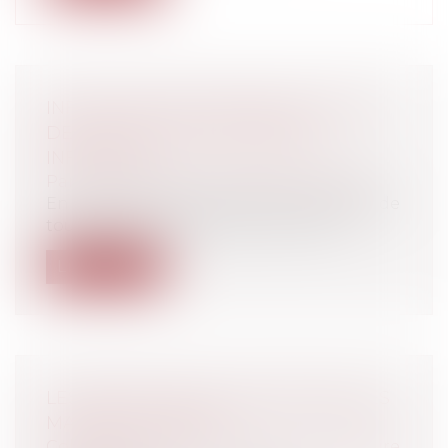
INFECTIONS NOSOCOMIALES : QUID
DES DROITS DES PERSONNES
INFECTÉES ?
Particuliers
/
Santé
/
Préjudice corporel
En cette période remplie d’inquiétudes de
toutes sortes où beaucoup s’interro...
Lire la suite
LES DROITS D'EXCLUSIVITÉ DANS LES
MARCHÉS PUBLICS
Collectivités
/
Marchés publics
/
Procédure