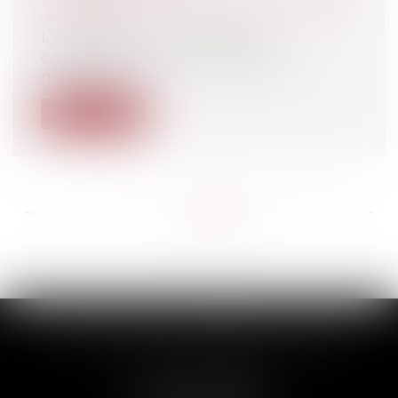
de passation
L'article R 2122 – 3 du code de la
commande publique rappelle les
modalités s...
Lire la suite
<<
<
...
226
227
228
229
230
231
232
...
>
>>
SCP THUAULT, FERRARIS, CORNU
2 Rue de la Banque
89000 AUXERRE