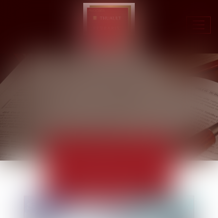
Ouvr
le
men
ACTUALITÉS
EUROJURIS