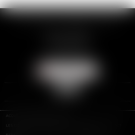
SCP THUAULT, FERRARIS, CORNU
2 Rue de la Banque
89000 AUXERRE
Tél :
03 86 72 09 80
Fax : 03 86 72 09 90
NOUS LOCALISER
ACCUEIL
LE CABINET
L'ÉQUIPE
LES DOMAINES D'INTERVENTION
HONORAIRES
CONTACT