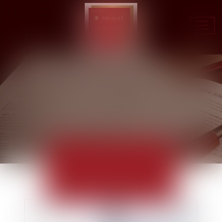
Ouvr
le
men
ACTUALITÉS
EUROJURIS