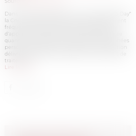
Source :
www.eurojuris.fr
Dans le cadre de l'opération "Internet Sweep Day"
la Cnil a audité 250 sites internet régulièrement
fréquentés par les internautes français afin
d'apprécier la qualité de l'information délivrée
quant aux conditions de traitement des données
personnelles.Mesurer la qualité de l'information
délivrée aux personnes quant aux conditions de
traitement...
Lire la suite