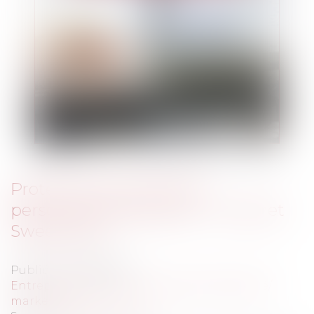
Protection des données
personnelles: opération " Internet
Sweep Day "
Publié le :
22/08/2013
Entreprises
/
Marketing et ventes
/
Publicité/
marketing