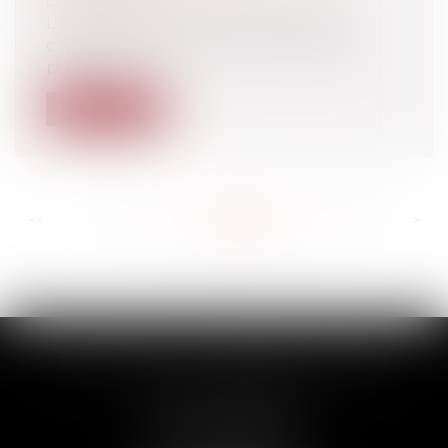
commerciale
La simple référence dans un contrat
commercial à un centre d'arbitrage ne
peu...
Lire la suite
<<
<
...
564
565
566
567
568
569
570
...
>
>>
SCP THUAULT, FERRARIS, CORNU
2 Rue de la Banque
89000 AUXERRE