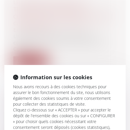
LE CONSEIL NATIONAL DE LA
TRANSITION ÉCOLOGIQUE:
COMPOSITION ET FONCTIONNEMENT
Collectivités
/
Environnement
/
Environnement
Un décret du 16 août 2013 définit la
composition et le fonctionnement du
Cons...
Lire la suite
Information sur les cookies
Nous avons recours à des cookies techniques pour
assurer le bon fonctionnement du site, nous utilisons
également des cookies soumis à votre consentement
AFFAIRE TAPIE: LE LITIGE ÉTAIT-IL
pour collecter des statistiques de visite.
"ARBITRABLE"?
Cliquez ci-dessous sur « ACCEPTER » pour accepter le
Entreprises
/
Contentieux
/
Justice
dépôt de l'ensemble des cookies ou sur « CONFIGURER
commerciale
» pour choisir quels cookies nécessitant votre
Une question inédite se pose dans la
consentement seront déposés (cookies statistiques),