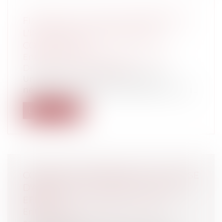
FIXATION DU NOUVEAU BARÈME DE
L'INDEMNITÉ FORFAITAIRE DE
CONCILIATION
Entreprises
/
Ressources humaines
/
Discipline et licenciement
Un décret du 2 août fixe le barème
nécessaire au calcul de l’indemnité forfai...
Lire la suite
CONTRATS COMMERCIAUX: LA CLAUSE
D'ARBITRAGE, SA RÉDACTION, SES
EFFETS
Entreprises
/
Contentieux
/
Justice