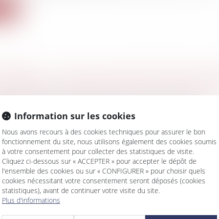
ite
MERCIAL : L'ACTE SOUS SEING PRIVÉ DE CE
PPOSABLE SI LE BAIL EXIGE UN ACTE AUTHE
s
/
Gestion de l'entreprise
/
Construction Immobilier
ançais, la cession de fonds de commerce n’est pas
Information sur les cookies
ment...
Nous avons recours à des cookies techniques pour assurer le bon
ite
fonctionnement du site, nous utilisons également des cookies soumis
à votre consentement pour collecter des statistiques de visite.
Cliquez ci-dessous sur « ACCEPTER » pour accepter le dépôt de
l'ensemble des cookies ou sur « CONFIGURER » pour choisir quels
cookies nécessitant votre consentement seront déposés (cookies
statistiques), avant de continuer votre visite du site.
Plus d'informations
S THERMIQUES : LE SÉNAT ASSOUPLIT LES
TIONS DE MISES EN LOCATION