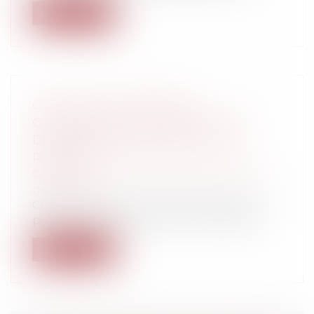
Lire la suite
COVID-19 ET CASSE-TÊTE
CONTENTIEUX DU PREMIER TOUR
DES MUNICIPALES 2020 : QUELS
RISQUES ?
Collectivités
/
Environnement
/
Principes
généraux
Cet article explique le bouleversement
provoqué par l’ordonnance n° 2020-305...
Lire la suite