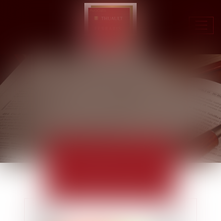
Ouvr
le
men
ACTUALITÉS
EUROJURIS