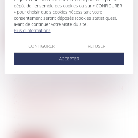
dépôt de l'ensemble des cookies ou sur « CONFIGURER
Collectivités
/
Environnement
/
Principes
» pour choisir quels cookies nécessitant votre
généraux
consentement seront déposés (cookies statistiques),
Si la mise en place de l’état d’urgence
avant de continuer votre visite du site.
sanitaire est venue bouleverser l’org...
Plus d'informations
Lire la suite
CONFIGURER
REFUSER
ACCEPTER
COVID-19 : COMMENT ASSURER LA
LÉGALISATION DE LA SIGNATURE D'UN
ACTE EN MAIRIE EN PÉRIODE DE
CONFINEMENT ?
Particuliers
/
Famille
/
Mariage / PACS /
Concubinage / Vie civile
La mise en place de l’état d’urgence
sanitaire par la loi n°2020-290 du 23 ma...