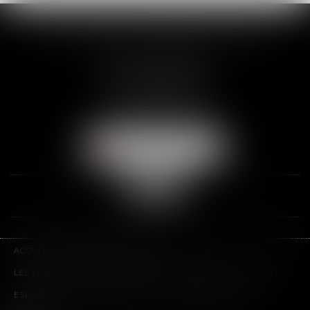
SCP THUAULT, FERRARIS, CORNU
2 Rue de la Banque
89000 AUXERRE
Tél :
03 86 72 09 80
Fax : 03 86 72 09 90
NOUS LOCALISER
ACCUEIL
LE CABINET
L'ÉQUIPE
LES DOMAINES D'INTERVENTION
HONORAIRES
CONTACT
ESPACE CLIENT
PLAN DU SITE
MENTIONS LÉGALES