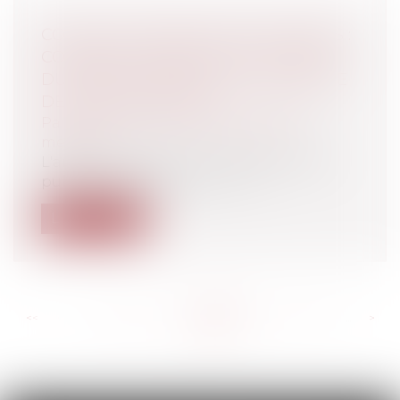
COVID-19 ET DIRECTIVES ANTICIPÉES :
COMMENT APPRÉCIER LA VOLONTÉ
DU PATIENT DANS UN TEL CONTEXTE
DE CRISE SANITAIRE ?
Particuliers
/
Santé
/
Responsabilité
médicale
L'article R. 4127-37-1 du code de la santé
publique, dispose que : « I. Lo...
Lire la suite
<<
<
...
235
236
237
238
239
240
241
...
>
>>