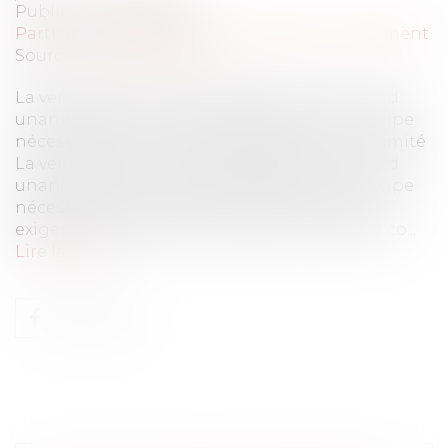
Publié le :
23/04/2020
Particuliers
/
Patrimoine
/
Immobilier / Logement
Source :
www.eurojuris.fr
La vente étant un acte de disposition, l'accord
unanime de tous les indivisaires est en principe
nécessaire pour céder un bien indivis. Unanimité
La vente étant un acte de disposition, l'accord
unanime de tous les indivisaires est en principe
nécessaire pour céder un bien indivis. Cette
exigence résulte de l'article 815-3 alinéa 3 du co...
Lire la suite