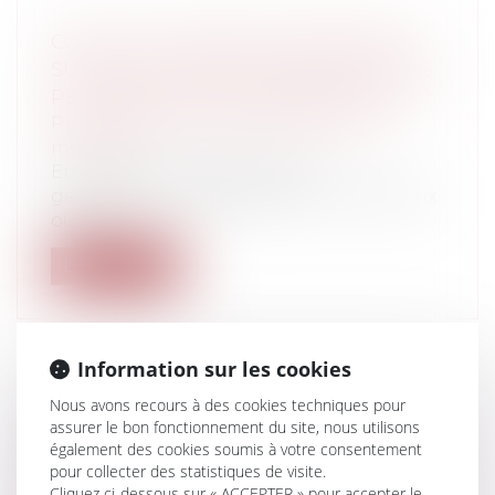
COVID-19 : COMMENT ORGANISER LA
SURVEILLANCE DES PATIENTS ET DES
PERSONNES ÂGÉES DÉPENDANTES ?
Particuliers
/
Santé
/
Responsabilité
médicale
En cette période actuelle, les
gestionnaires d’établissements médicaux
ou méd...
Lire la suite
Information sur les cookies
Nous avons recours à des cookies techniques pour
COVID-19 : LE REPORT DU SECOND
assurer le bon fonctionnement du site, nous utilisons
TOUR PERMET-IL DE NOUVELLES
également des cookies soumis à votre consentement
INSCRIPTIONS SUR LES LISTES
pour collecter des statistiques de visite.
ÉLECTORALES ?
Cliquez ci-dessous sur « ACCEPTER » pour accepter le