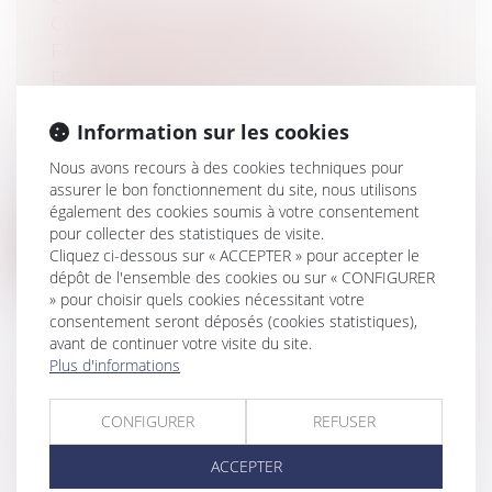
COMPENSATION ENTRE DES
FACTURES IMPAYÉES ET L'INDEMNITÉ
POUR RUPTURE DE RELATIONS
COMMERCIALES
Information sur les cookies
Entreprises
/
Finances
/
Banque et finance
Dans quelles conditions une
Nous avons recours à des cookies techniques pour
compensation de créances peut-elle
assurer le bon fonctionnement du site, nous utilisons
intervenir lor...
également des cookies soumis à votre consentement
pour collecter des statistiques de visite.
Lire la suite
Cliquez ci-dessous sur « ACCEPTER » pour accepter le
dépôt de l'ensemble des cookies ou sur « CONFIGURER
» pour choisir quels cookies nécessitant votre
consentement seront déposés (cookies statistiques),
avant de continuer votre visite du site.
Plus d'informations
COMPTE-RENDU DE LA TABLE RONDE
"APAISER POUR GAGNER", CONGRÈS
CONFIGURER
REFUSER
EUROJURIS DE STRASBOURG
ACCEPTER
Entreprises
/
Contentieux
/
Justice