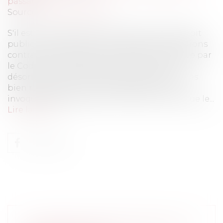
passation
Source :
www.eurojuris.fr
S'il est un principe qui lie le droit privé au droit
public, c'est bien celui de l'exigence de relations
contractuelles loyales. La bonne foi invoquée par
le Code civil, autrefois dans l'article 1134 et
désormais à l'article 1104, est évidemment très
bien relayée par le conseil d'État qui, sans
invoquer les dispositions du Code civil, évoque le...
Lire la suite