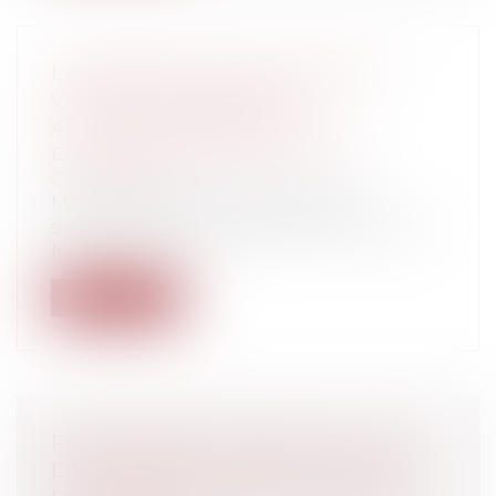
L’INDEMNISATION DES SOCIÉTÉS
VICTIMES DE PRATIQUES
ANTICONCURRENTIELLES
Entreprises
/
Marketing et ventes
/
Concurrence
Même les esprits les plus libéraux
s’accordent à penser que, sur un marché
li...
Lire la suite
RESPONSABILITÉ PÉNALE DU CHEF
D’ENTREPRISE ET DÉLÉGATION DE