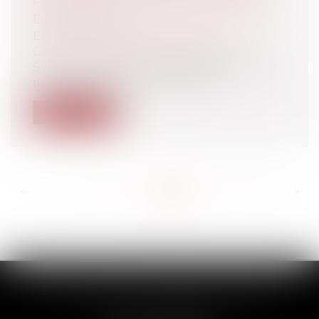
POUVOIR EN MATIÈRE D’HYGIÈNE ET
DE SÉCURITÉ
Entreprises
/
Gestion de l'entreprise
/
Gestion des risques et sécurité
Si le chef d’entreprise représentant légal
de celle-ci détient en principe l’...
Lire la suite
<<
<
...
259
260
261
262
263
264
265
...
>
>>
SCP THUAULT, FERRARIS, CORNU