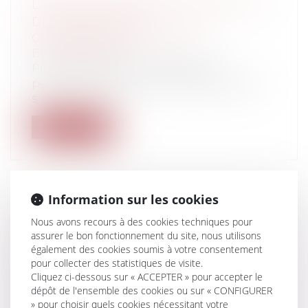
LA GESTION DU TRAIT DE CÔTE : LES
DÉFIS DE DEMAIN
Collectivités
/
Environnement
/
Environnement
Plusieurs dizaines de milliers de
personnes vivent sur la côte française et
s...
Lire la suite
Information sur les cookies
ENGAGEMENT DE LA RESPONSABILITÉ
Nous avons recours à des cookies techniques pour
DÉONTOLOGIQUE D’UN PRATICIEN
assurer le bon fonctionnement du site, nous utilisons
également des cookies soumis à votre consentement
HOSPITALIER ET FAUTE DANS
pour collecter des statistiques de visite.
L’ORGANISATION DU SERVICE
Cliquez ci-dessous sur « ACCEPTER » pour accepter le
Particuliers
/
Santé
/
Responsabilité
dépôt de l'ensemble des cookies ou sur « CONFIGURER
médicale
» pour choisir quels cookies nécessitant votre