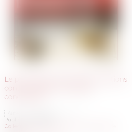
Le principe de loyauté des relations
contractuelles : le cas des
concessions
Auteur : DROUINEAU Thomas
Publié le :
10/02/2020
Collectivités
/
Marchés publics
/
Procédure de