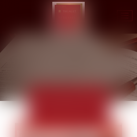
Ouvr
le
men
ACTUALITÉS
EUROJURIS