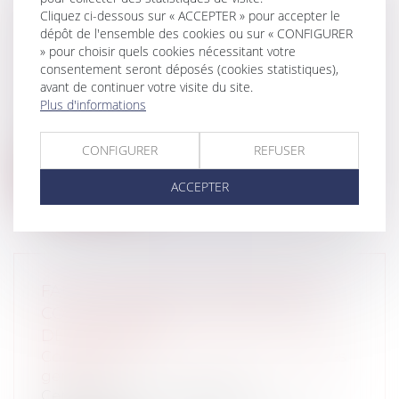
AVIS DU CONSEIL D'ETAT SUR LA
Cliquez ci-dessous sur « ACCEPTER » pour accepter le
dépôt de l'ensemble des cookies ou sur « CONFIGURER
RÉFORME DES RETRAITES : QUE FAUT-
» pour choisir quels cookies nécessitant votre
IL EN RETENIR ?
consentement seront déposés (cookies statistiques),
Particuliers
/
Emploi
/
Retraite / Epargne
avant de continuer votre visite du site.
salariale
Plus d'informations
Le Conseil d’Etat a été saisi le 3 janvier
2020 de deux textes : d’une part,...
CONFIGURER
REFUSER
Lire la suite
ACCEPTER
FAUT-IL CALQUER LE RESSORT DES
COURS D'APPEL CIVILES SUR CELUI
DES RÉGIONS ?
Collectivités
/
Environnement
/
Principes
généraux
Cette question, cruciale pour