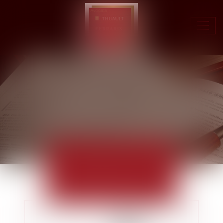
Ouvr
le
men
ACTUALITÉS
EUROJURIS