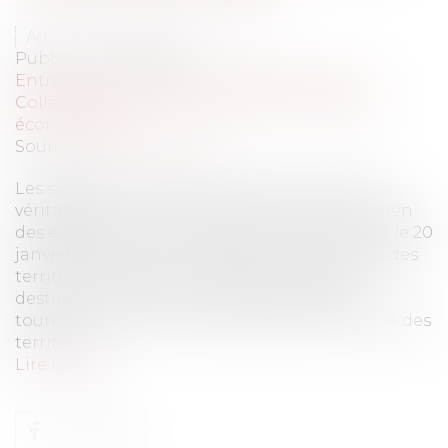
Auteur : DROUINEAU Thomas
Publié le :
24/01/2020
Entreprises
/
Finances
/
Banque et finance
Collectivités
/
Finances locales
/
Droit public
économique
Source :
www.eurojuris.fr
Les signes qui montrent que le tourisme est
véritablement l'économie des territoires, à bien
des égards, ne manquent pas. C'est ainsi que le 20
janvier, BPI France a indiqué, avec la banque des
territoires, proposer un prêt sans garantie
destinée au TPE et aux PME du secteur du
tourisme. En lien avec l'attractivité touristique des
territoire...
Lire la suite