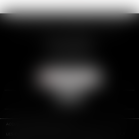
SCP THUAULT, FERRARIS, CORNU
2 Rue de la Banque
89000 AUXERRE
Tél :
03 86 72 09 80
Fax : 03 86 72 09 90
NOUS LOCALISER
ACCUEIL
LE CABINET
L'ÉQUIPE
LES DOMAINES D'INTERVENTION
HONORAIRES
CONTACT