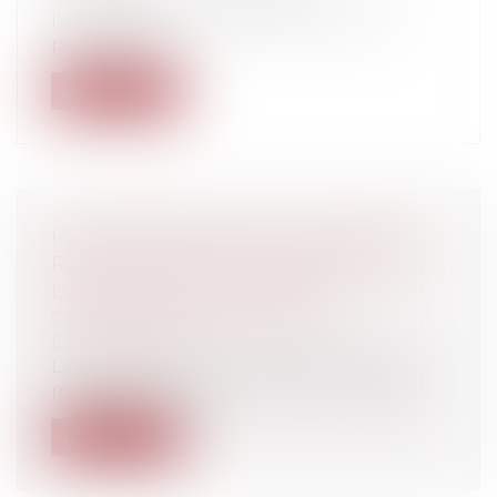
l'aménagement du territoire de notre
pays, semb...
Lire la suite
POUVOIRS DE POLICE DU MAIRE ET
RÉGLEMENTATION DES PANNEAUX
LUMINEUX PUBLICITAIRES ?
Collectivités
/
Environnement
/
Environnement
Les panneaux lumineux publicitaires se
multiplient depuis maintenant plusieur...
Lire la suite