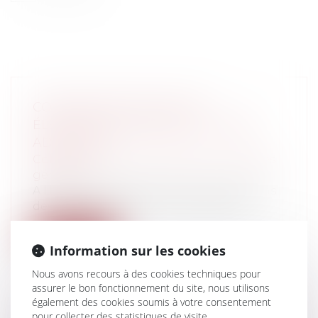
COMPOSITION DES LISTES
ÉLECTORALES, PARITÉ ET FUTURS
ADJOINTS ?
Collectivités
/
Environnement
/
Principes
généraux
A l’heure des réflexions des compositions
des listes dans les communes de plu...
Lire la suite
Information sur les cookies
Nous avons recours à des cookies techniques pour
assurer le bon fonctionnement du site, nous utilisons
également des cookies soumis à votre consentement
pour collecter des statistiques de visite.