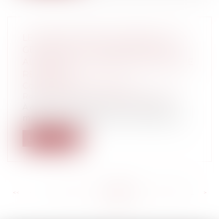
LE MAIRE SORTANT CANDIDAT ET LA
GESTION DE LA COMMUNICATION
AUPRÈS DE LA PRESSE QUOTIDIENNE
RÉGIONALE
Collectivités
/
Contentieux
/
Responsabilité civile et pénale de l'élu
À deux mois du scrutin municipal, les
maires sont régulièrement sollicités pa...
Lire la suite
<<
<
...
262
263
264
265
266
267
268
...
>
>>