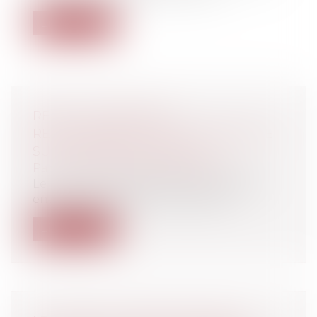
Lire la suite
RECEL SUCCESSORAL :
RECOUVREMENT DE LA SOMME DUE
SUR LES BIENS COMMUNS
Particuliers
/
Famille
/
Successions
Le principe de l’égalité dans le partage
entre les héritiers lors des opérati...
Lire la suite