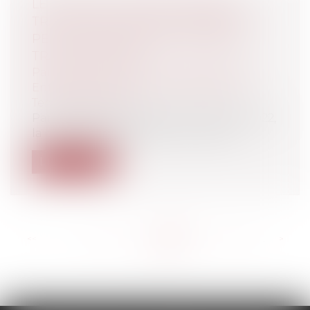
LE TEMPS DE TRAJET DOMICILE /
TRAVAIL DES SALARIÉS ITINÉRANTS
PEUT CONSTITUER UN TEMPS DE
TRAVAIL EFFECTIF
Particuliers
/
Emploi
/
Contrat de travail
Entreprises
/
Ressources humaines
/
Temps de travail
Par un arrêt en date du 23 novembre 2022,
la chambre sociale de la Cour de ca...
Lire la suite
<<
<
...
147
148
149
150
151
152
153
...
>
>>