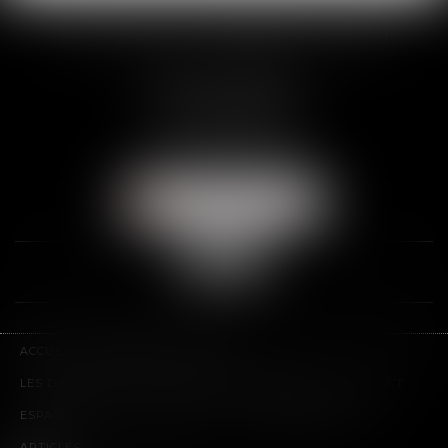
SCP THUAULT, FERRARIS, CORNU
2 Rue de la Banque
89000 AUXERRE
Tél :
03 86 72 09 80
Fax : 03 86 72 09 90
NOUS LOCALISER
ACCUEIL
LE CABINET
L'ÉQUIPE
LES DOMAINES D'INTERVENTION
HONORAIRES
CONTACT
ESPACE CLIENT
PLAN DU SITE
MENTIONS LÉGALES
ARTICLES