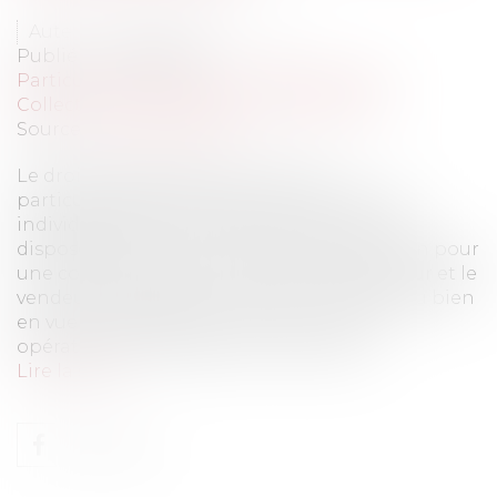
Auteur : DROUINEAU Thomas
Publié le :
30/01/2023
Particuliers
/
Patrimoine
/
Expropriation
Collectivités
/
Urbanisme
/
Expropriation
Source :
www.eurojuris.fr
Le droit de préemption urbain est
particulièrement attentatoire aux libertés
individuelles et aux droits que chacun a de
disposer de son bien. C'est en effet le moyen pour
une collectivité de s'insérer entre l'acquéreur et le
vendeur pour obtenir la pleine propriété du bien
en vue de développer une action ou une
opération d'aménagement répondan...
Lire la suite