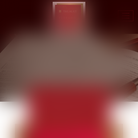
Ouvr
le
men
ACTUALITÉS
EUROJURIS