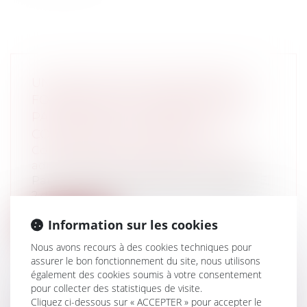
UN TIERS N’EST PAS RECEVABLE À
FORMER UN REP CONTRE UN ACTE
PARTICIPANT AU PROCESSUS DE
CONCLUSION DU CONTRAT
Collectivités
/
Contentieux
/
Tribunal
administratif/ Procédure administrative
Par une décision du 2 décembre 2022 (CE,
2 décembre 2022, Danthony, n° 454318...
Information sur les cookies
Lire la suite
Nous avons recours à des cookies techniques pour
assurer le bon fonctionnement du site, nous utilisons
également des cookies soumis à votre consentement
pour collecter des statistiques de visite.
Cliquez ci-dessous sur « ACCEPTER » pour accepter le