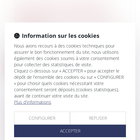
COMPTE-RENDU DU DÉBAT SUR LA
RÉPUBLIQUE ET L'ÉGALITÉ DES
DROITS DE CHRISTIANE TAUBIRA À LA
SORBONNE
Particuliers
/
Civil / Pénal
/
Procédure
Information sur les cookies
pénale / Procédure civile
Nous avons recours à des cookies techniques pour
Avec la faconde qui est la sienne
assurer le bon fonctionnement du site, nous utilisons
Christiane Taubira traitera de sujets aussi...
également des cookies soumis à votre consentement
pour collecter des statistiques de visite.
Lire la suite
Cliquez ci-dessous sur « ACCEPTER » pour accepter le
dépôt de l'ensemble des cookies ou sur « CONFIGURER
» pour choisir quels cookies nécessitant votre
consentement seront déposés (cookies statistiques),
avant de continuer votre visite du site.
Plus d'informations
UEJF / TWITTER : L'OBLIGATION DE
COMMUNICATION DES DONNÉES
CONFIGURER
REFUSER
D'IDENTIFICATION
ACCEPTER
Particuliers
/
Civil / Pénal
/
Procédure
pénale / Procédure civile