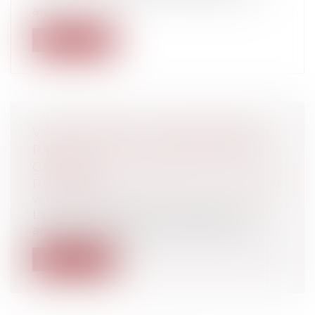
arr...
Lire la suite
VICE CACHÉ DE LA CHOSE VENDUE :
RAPPEL SUR LES CONDITIONS DE LA
GARANTIE
Particuliers
/
Consommation
/
Contrats de
vente / Prêts
La Cour de cassation a rappelé par un
arrêt du 11 mai 2023 que, concernant le...
Lire la suite