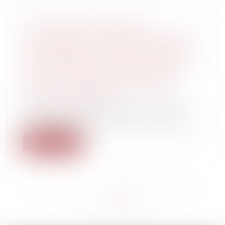
RÉMUNÉRATION VARIABLE :
L’ATTEINTE DE L’OBJECTIF ENTRAÎNE
LE VERSEMENT DU BONUS MÊME EN
CAS DE DÉPART DU SALARIÉ AVANT
LA DATE DE VERSEMENT PRÉVUE
Entreprises
/
Ressources humaines
/
Salaires et avantages
Si une prime de rémunération variable
permet de récompenser les salariés pour...
Lire la suite
<<
<
...
128
129
130
131
132
133
134
...
>
>>