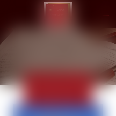
Ouvr
le
men
ACTUALITÉS
EUROJURIS