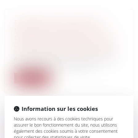
PROCÉDURE DISCIPLINAIRE DES
MÉDECINS : FOCUS SUR LES
DEMANDES DE RENVOI D’AUDIENCE
Collectivités
/
Contentieux
/
Tribunal
administratif/ Procédure administrative
A l’issue de l’instruction du dossier par la
chambre disciplinaire, les parti...
Lire la suite
Information sur les cookies
SIX MOIS : DÉLAI IMPÉRATIF POUR
Nous avons recours à des cookies techniques pour
assurer le bon fonctionnement du site, nous utilisons
DÉPÔT DE LA DÉCLARATION DE
également des cookies soumis à votre consentement
SUCCESSION ET RÈGLEMENT DES
pour collecter des statistiques de visite.