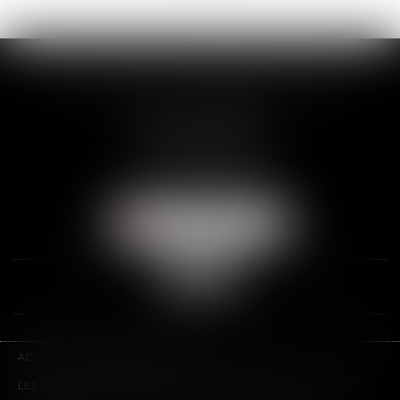
SCP THUAULT, FERRARIS, CORNU
2 Rue de la Banque
89000 AUXERRE
Tél :
03 86 72 09 80
Fax : 03 86 72 09 90
NOUS LOCALISER
ACCUEIL
LE CABINET
L'ÉQUIPE
LES DOMAINES D'INTERVENTION
HONORAIRES
CONTACT