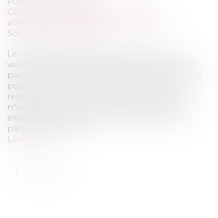
Publié le :
03/07/2023
Collectivités
/
Contentieux
/
Tribunal
administratif/ Procédure administrative
Source :
www.eurojuris.fr
Le Conseil d’Etat a eu à se prononcer sur la
validité d’une saisine du Tribunal administratif
par courriel, confirmée par Télérecours Citoyens
postérieurement à l’expiration du délai de
recours contentieux. Conseil d’Etat, 4 mai 2023,
n°469492 Dans cet arrêt, une protestation
électorale dans le cadre d’un renouvellement
partiel du conseil mu...
Lire la suite