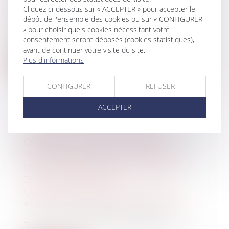
DROITS
Cliquez ci-dessous sur « ACCEPTER » pour accepter le
Particuliers
/
Famille
/
Successions
dépôt de l'ensemble des cookies ou sur « CONFIGURER
» pour choisir quels cookies nécessitant votre
Sur la décision du conseil constitutionnel,
consentement seront déposés (cookies statistiques),
1er juin 2023, N° 2023-1051 QPC...
avant de continuer votre visite du site.
Plus d'informations
Lire la suite
CONFIGURER
REFUSER
ACCEPTER
PROCÉDURE ADMINISTRATIVE
CONTENTIEUSE : LE JUGE DES
RÉFÉRÉS POURRA SE PRONONCER
SUR LA REQUÊTE EN QUALITÉ DE
JUGE DU PRINCIPAL
Collectivités
/
Contentieux
/
Tribunal
administratif/ Procédure administrative
La Cour administrative d’appel de
Toulouse a rappelé ce principe dans son