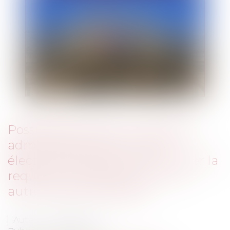
Possibilité de saisir la juridiction
administrative par courrier
électronique avant de confirmer la
requête via Télérecours ou un
autre moyen de saisine
Auteur : VERRIER Emile