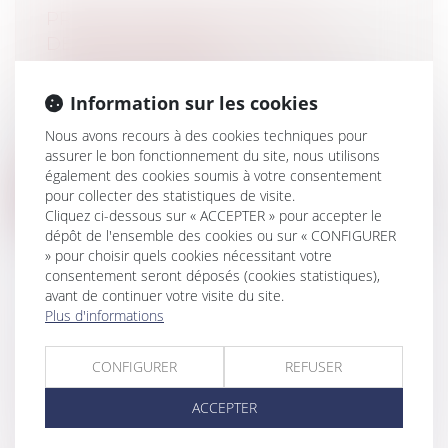
PRESCRIPTION DES PEINES ET
DÉTENUS LIBÉRÉS
Particuliers
/
Civil / Pénal
/
Procédure
pénale / Procédure civile
Information sur les cookies
Suite aux décisions de la Cour de
cassation du 26 juin 2013, 22 détenus ont
Nous avons recours à des cookies techniques pour
assurer le bon fonctionnement du site, nous utilisons
d...
également des cookies soumis à votre consentement
pour collecter des statistiques de visite.
Lire la suite
Cliquez ci-dessous sur « ACCEPTER » pour accepter le
dépôt de l'ensemble des cookies ou sur « CONFIGURER
» pour choisir quels cookies nécessitant votre
consentement seront déposés (cookies statistiques),
avant de continuer votre visite du site.
Plus d'informations
SUR L'ACCEPTATION DU
SOUSCRIPTEUR À UNE
CONFIGURER
REFUSER
AUGMENTATION DE CAPITAL
Entreprises
/
Gestion de l'entreprise
/
ACCEPTER
Communication et vie sociale
Le consentement du souscripteur aux