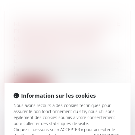
RÈGLES APPLICABLES EN MATIÈRE DE
PRESCRIPTION DES ACTIONS EN
RECOUVREMENT DES CRÉDITS
IMMOBILIERS : REVIREMENT DE
JURISPRUDENCE
Entreprises
/
Finances
/
Banque et finance
Par quatre arrêts rendus le même jour par
la 1ère Chambre Civile le 11 févrie...
Lire la suite
Information sur les cookies
Nous avons recours à des cookies techniques pour
assurer le bon fonctionnement du site, nous utilisons
également des cookies soumis à votre consentement
pour collecter des statistiques de visite.
LE LICENCIEMENT POUR INAPTITUDE
Cliquez ci-dessous sur « ACCEPTER » pour accepter le
PHYSIQUE : LA FORCE DE L'ÉVIDENCE