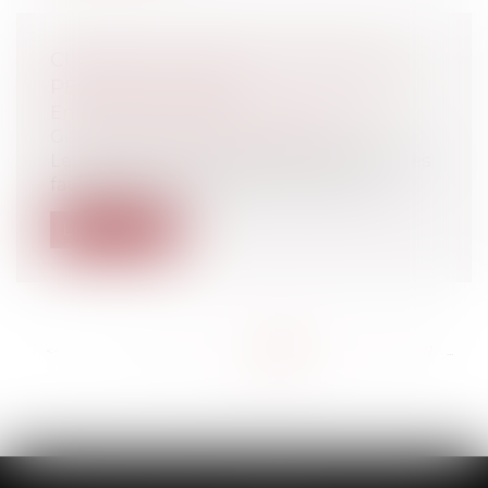
CIRCONVOLUTIONS AUTOUR DE LA
PERTE DE CHANCE
Entreprises
/
Gestion de l'entreprise
/
Gestion des risques et sécurité
Les professionnels sont responsables des
fautes qu’ils commettent, et ceux du...
Lire la suite
<<
<
...
421
422
423
424
425
426
427
...
>
>>