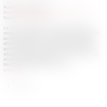
Auteur : PILLOT Antoine
Publié le :
25/04/2016
Entreprises
/
Finances
/
Banque et finance
Source :
www.eurojuris.fr
La Cour de cassation vient par quatre arrêts
rendus le même jour, le 11 février 2016, et publiés
au Bulletin, affirmer le contraire de ce qu’elle
affirmait depuis le 10 juillet 2014 s’agissant du
point de départ du délai de prescription.Cette
situation est peu commune et mérite un retour
en arrière. 17 JUIN 2008 – UN
RACCOURCISSEMENT DES DELAIS...
Lire la suite