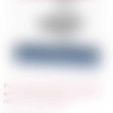
Point de départ de la prescription
en matière de crédit immobilier :
retour à la case départ