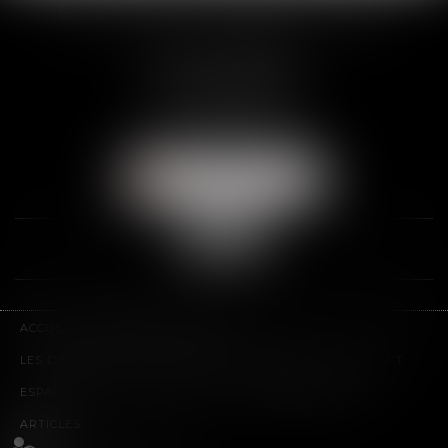
SCP THUAULT, FERRARIS, CORNU
2 Rue de la Banque
89000 AUXERRE
Tél :
03 86 72 09 80
Fax : 03 86 72 09 90
NOUS LOCALISER
ACCUEIL
LE CABINET
L'ÉQUIPE
LES DOMAINES D'INTERVENTION
HONORAIRES
CONTACT
ESPACE CLIENT
PLAN DU SITE
MENTIONS LÉGALES
ARTICLES