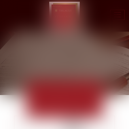
Ouvr
le
men
ACTUALITÉS
EUROJURIS