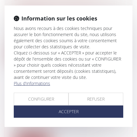
ASSOCIATION AYANT UNE ACTIVITÉ
CULTUELLE
Information sur les cookies
Collectivités
/
Services publics
/
Service
Nous avons recours à des cookies techniques pour
public / Délégation de service public
assurer le bon fonctionnement du site, nous utilisons
Un délégué de l'ADEME s'était opposé à
également des cookies soumis à votre consentement
l'octroi d'une subvention par une asso...
pour collecter des statistiques de visite.
Cliquez ci-dessous sur « ACCEPTER » pour accepter le
Lire la suite
dépôt de l'ensemble des cookies ou sur « CONFIGURER
» pour choisir quels cookies nécessitant votre
consentement seront déposés (cookies statistiques),
avant de continuer votre visite du site.
Plus d'informations
LE MONDE EN PARLE, EUROJURIS
CONFIGURER
REFUSER
L'ACCUEILLE
Entreprises
/
Marketing et ventes
/
ACCEPTER
Publicité/ marketing
Le Monde publie les résultats de l'enquête
réalisée par Médiascopie illustran...