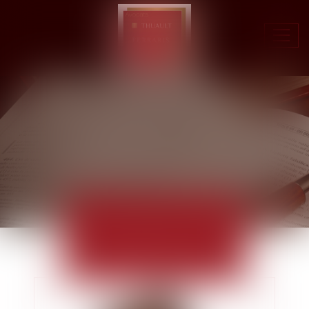
Ouvr
le
men
ACTUALITÉS
EUROJURIS