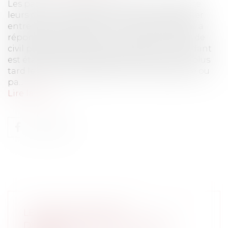
Les parents souhaitant que leur enfant porte
leurs deux noms de famille peuvent-ils insérer
entre eux un trait d’union ? Le Conseil d’Etat a
répondu négativement. L'article 311-21 du code
civil précise que : Lorsque la filiation d'un enfant
est établie à l'égard de ses deux parents au plus
tard le jour de la déclaration de sa naissance ou
pa...
Lire la suite
LE DROIT DE VISITE ET
D’HÉBERGEMENT DES GRANDS-