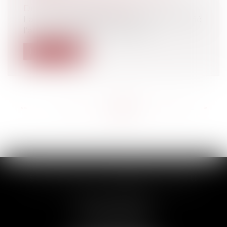
Discipline et licenciement
La loi n°2016-1088 du 8 août 2016 a modifié
l'article L.1233-3 du Code du tra...
Lire la suite
<<
<
...
152
153
154
155
156
157
158
...
>
>>
SCP THUAULT, FERRARIS, CORNU
2 Rue de la Banque
89000 AUXERRE
Tél :
03 86 72 09 80