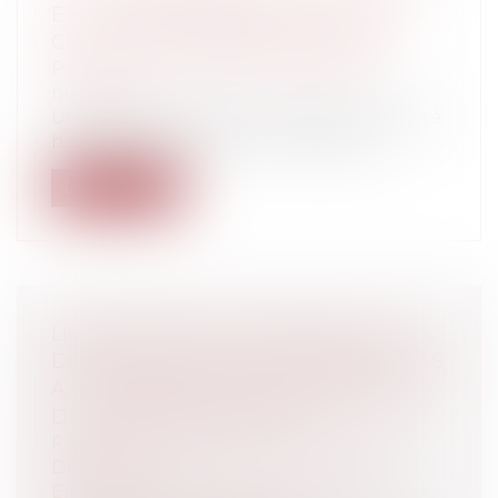
EST-IL RESPONSABLE EN CAS DE
CHUTE D’UN PATIENT DE SON LIT ?
Particuliers
/
Santé
/
Responsabilité
médicale
Une patiente âgée de plus de 83 ans a été
hospitalisée dans une clinique pour...
Lire la suite
LICENCIEMENT ÉCONOMIQUE : LES
DIFFICULTÉS NE SE CANTONNENT PAS
À UNE BAISSE DES COMMANDES OU
DU CHIFFRE D'AFFAIRES
Particuliers
/
Emploi
/
Licenciements /
Démission
Entreprises
/
Ressources humaines
/