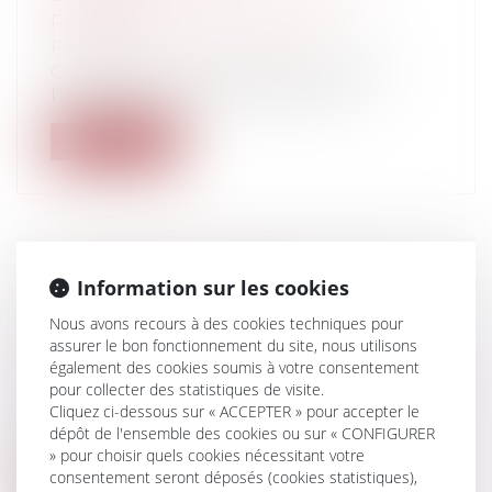
PARENTS
Particuliers
/
Famille
/
Enfants
Classiquement, et selon les termes de
l’article 371-1 du Code civil, l’autori...
Lire la suite
CONTINUITÉ DES SOINS ET
Information sur les cookies
TRANSFERT AUX URGENCES :
Nous avons recours à des cookies techniques pour
QUELLES PRÉCAUTIONS PRENDRE ?
assurer le bon fonctionnement du site, nous utilisons
Particuliers
/
Santé
/
Responsabilité
également des cookies soumis à votre consentement
pour collecter des statistiques de visite.
médicale
Cliquez ci-dessous sur « ACCEPTER » pour accepter le
Un praticien qui estime nécessaire de
dépôt de l'ensemble des cookies ou sur « CONFIGURER
transférer un patient aux urgences, doi...
» pour choisir quels cookies nécessitant votre
consentement seront déposés (cookies statistiques),
Lire la suite