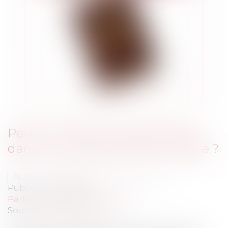
Peut-on mettre un trait d'union
dans un nom de famille composé ?
Auteur : VARRON CHARRIER Capucine
Publié le :
01/12/2022
Particuliers
/
Famille
/
Enfants
Source :
www.eurojuris.fr