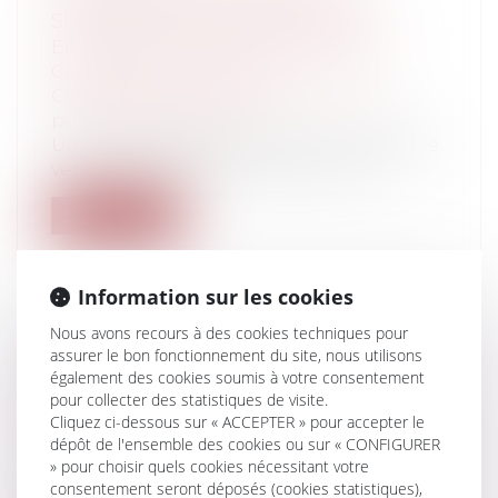
SURFACE DE VENTE PRÉCISÉE
Entreprises
/
Gestion de l'entreprise
/
Construction Immobilier
Collectivités
/
Finances locales
/
Droit
public économique
Un commerce qui exploite une surface de
vente au détail de plus de 400 m² et...
Lire la suite
Information sur les cookies
Nous avons recours à des cookies techniques pour
assurer le bon fonctionnement du site, nous utilisons
LE SURSIS À EXÉCUTION D'UNE
également des cookies soumis à votre consentement
DÉCISION D'UNE CHAMBRE
pour collecter des statistiques de visite.
DISCIPLINAIRE NATIONALE ORDINALE
Cliquez ci-dessous sur « ACCEPTER » pour accepter le
Collectivités
/
Contentieux
/
Tribunal
dépôt de l'ensemble des cookies ou sur « CONFIGURER
» pour choisir quels cookies nécessitant votre
administratif/ Procédure administrative
consentement seront déposés (cookies statistiques),
Les décisions des chambres disciplinaires