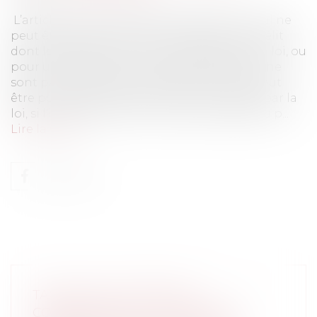
L’article 111-3 du code pénal précise que : Nul ne
peut être puni pour un crime ou pour un délit
dont les éléments ne sont pas définis par la loi, ou
pour une contravention dont les éléments ne
sont pas définis par le règlement. Nul ne peut
être puni d'une peine qui n'est pas prévue par la
loi, si l'infraction est un crime ou un délit, ou p...
Lire la suite
TAXE SUR LES SURFACES
COMMERCIALES : LA NOTION DE