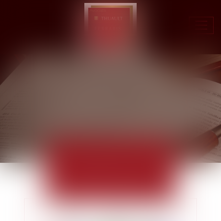
Ouvr
le
men
ACTUALITÉS
EUROJURIS