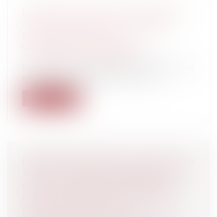
MARCHÉS PUBLICS ET FAVORITISME
Particuliers
/
Civil / Pénal
/
Procédure
pénale / Procédure civile
Collectivités
/
Marchés publics
/
Contestation et contentieux
Par un arrêt du 7 septembre 2022 (pourvoi
n° 21-83.121), la chambre criminell...
Lire la suite
HARCÈLEMENT SEXUEL OU MORAL AU
TRAVAIL : L'ENQUÊTE INTERNE, UN
OUTIL DE PREUVE INDISPENSABLE
Entreprises
/
Ressources humaines
/
Discipline et licenciement