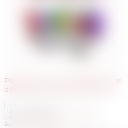
Participer à une manifestation non
déclarée n'est pas une infraction
Auteur : VARRON CHARRIER Capucine
Publié le :
30/09/2022
Collectivités
/
Services publics
/
Usagers
Source :
www.eurojuris.fr