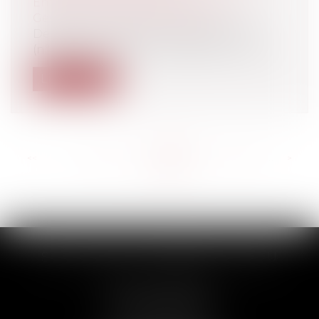
Entreprises
/
Gestion de l'entreprise
/
Gestion des risques et sécurité
Depuis un arrêt du 27 novembre 2019
(n°18-10551), la Cour de Cassation a rend...
Lire la suite
<<
<
...
158
159
160
161
162
163
164
...
>
>>
SCP THUAULT, FERRARIS, CORNU
2 Rue de la Banque
89000 AUXERRE