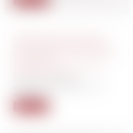
REPRÉSENTATION OBLIGATOIRE :
L’AVOCAT NE PEUT SE DÉCHARGER
DE SON MANDAT QUE DU JOUR OÙ IL
EST REMPLACÉ
Particuliers
/
Civil / Pénal
/
Procédure
pénale / Procédure civile
A l’heure où le contrôle de
proportionnalité institué par la Cour
européenne...
Lire la suite