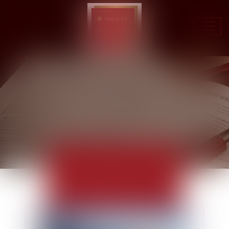
Ouvr
le
men
ACTUALITÉS
EUROJURIS