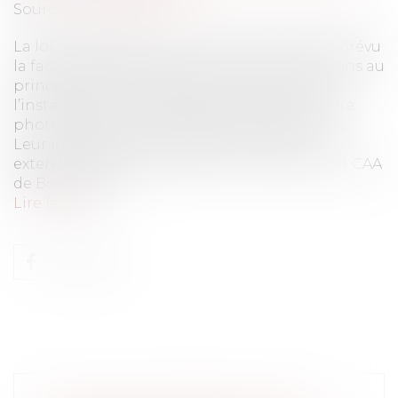
Source :
www.eurojuris.fr
La loi dite ENR du 10 mars 2023 n°2023-175 a prévu
la faculté de déroger sous certaines conditions au
principe de continuité de la loi littoral pour
l’installation d’ouvrages de production solaire
photovoltaïque ou thermique sur des friches.
Leur implantation constitue en effet une
extension de l’urbanisation (voir notamment CAA
de Bordeaux 17...
Lire la suite