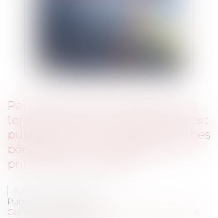
Panneaux photovoltaïques sur le
territoire des communes littorales :
publication de la liste des 22 friches
bénéficiant d’une dérogation au
principe de continuité
Auteur : DROUINEAU 1927
Publié le :
08/01/2024
Collectivités
/
Environnement
/
Environnement