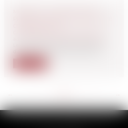
MÉDIATION : LE CONSEIL D'ÉTAT
PRÉCISE LA PORTÉE DU PRINCIPE DE
CONFIDENTIALITÉ
Collectivités
/
Contentieux
/
Tribunal
administratif/ Procédure administrative
Le Conseil d’Etat, saisi d’une demande
d’avis par le Tribunal Administratif d...
Lire la suite
<<
<
...
113
114
115
116
117
118
119
...
>
>>
SCP THUAULT, FERRARIS, CORNU