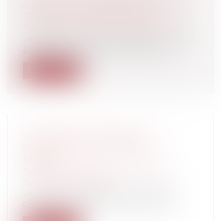
À LAGENCE EUROPÉENNE DES
PRODUITS CHIMIQUES PAR LES PME
Entreprises
/
Finances
/
Fiscalité
Le règlement, qui fixe les redevances dues
à l'Agence européenne des produits...
Lire la suite
VÉHICULE DE FONCTION ET
SUSPENSION DU CONTRAT DE
TRAVAIL
Entreprises
/
Ressources humaines
/
Salaires et avantages
Le véhicule de l’entreprise peut, dans
certains cas, être utilisé non seuleme...