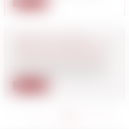
Lire la suite
RÉPARATION DU PRÉJUDICE
CORPOREL: LES DIFFÉRENTS POSTES
DE PRÉJUDICES INDEMNISABLES
Particuliers
/
Santé
/
Préjudice corporel
Aucun texte législatif ou réglementaire
n’impose de liste des préjudices susc...
Lire la suite
<<
<
...
794
795
796
797
798
799
800
...
>