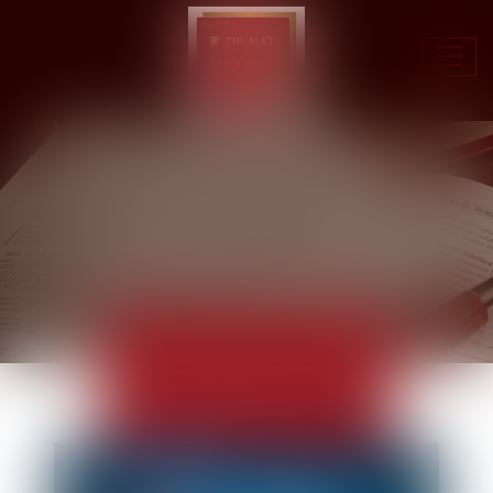
Ouvr
le
men
ACTUALITÉS
EUROJURIS