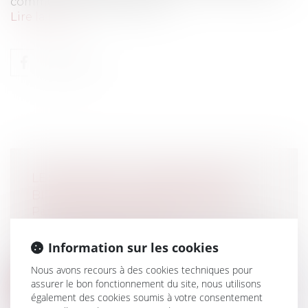
communiqué de presse de l'...
Lire la suite
LE DIVORCE ET LE PARTAGE DES
BIENS: QUAND PARTAGE-T-ON ?
Particuliers
/
Famille
/
Mariage / PACS /
Concubinage / Vie civile
Tout dépend du type de procédure ….et de
Information sur les cookies
la bonne volonté des époux. En cas d...
Nous avons recours à des cookies techniques pour
assurer le bon fonctionnement du site, nous utilisons
Lire la suite
également des cookies soumis à votre consentement