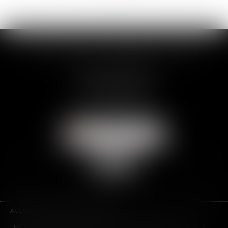
>>
SCP THUAULT, FERRARIS, CORNU
2 Rue de la Banque
89000 AUXERRE
Tél :
03 86 72 09 80
Fax : 03 86 72 09 90
NOUS LOCALISER
ACCUEIL
LE CABINET
L'ÉQUIPE
LES DOMAINES D'INTERVENTION
HONORAIRES
CONTACT