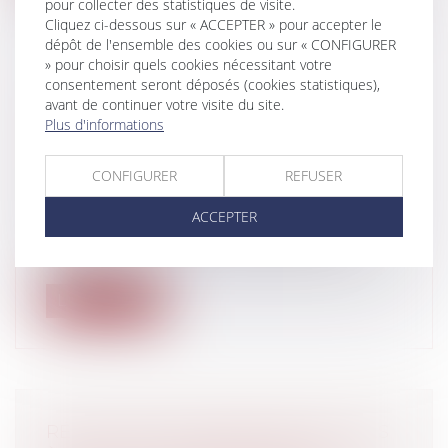
pour collecter des statistiques de visite.
Cliquez ci-dessous sur « ACCEPTER » pour accepter le
dépôt de l'ensemble des cookies ou sur « CONFIGURER
» pour choisir quels cookies nécessitant votre
consentement seront déposés (cookies statistiques),
SUSPENSION PAR LE CE DE
avant de continuer votre visite du site.
L'EXÉCUTION DU DÉCRET RADIANT
Plus d'informations
DES CADRES DE LA GENDARMERIE
Collectivités
/
Services publics
/
Fonction
CONFIGURER
REFUSER
publique / Personnel administratif
M.Matelly, gendarme et chercheur au
ACCEPTER
CNRS, a obtenu du Conseil d'Etat la
suspe...
Lire la suite
RÉDUCTION DES REDEVANCES DUES