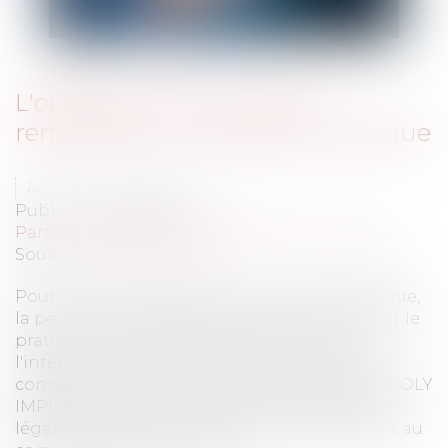
L'obligation d'information
renforcée du chirurgien esthétique
Auteur : ROGER Philippe
Publié le :
02/06/2010
Particuliers
/
Santé
/
Responsabilité médicale
Source :
www.eurojuris.fr
Pour toutes prestations de chirurgie esthétique,
la personne concernée doit être informée par le
praticien responsable des conditions de
l'intervention, des risques et des éventuelles
conséquences et complications.Le scandale POLY
IMPLANT PROTHESE: rappel des dispositions
légales et réglementaires Nul n'aura échappé au