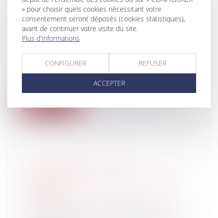
» pour choisir quels cookies nécessitant votre
LA RÉFORME DU CONSEIL
consentement seront déposés (cookies statistiques),
ÉCONOMIQUE ET SOCIAL FRANÇAIS
avant de continuer votre visite du site.
Plus d'informations
(PARTIE I)
Collectivités
/
Services publics
/
Usagers
AU CONFLUENT DE DEUX POUVOIRS
CONFIGURER
REFUSER
POLITIQUES Le juriste est un taxinomiste.
ACCEPTER
Ce...
Lire la suite
LA RÉFORME DU CONSEIL
ÉCONOMIQUE ET SOCIAL FRANÇAIS
(PARTIE II)
Collectivités
/
Services publics
/
Usagers
AU CONFLUENT DE DEUX RÉGIMES