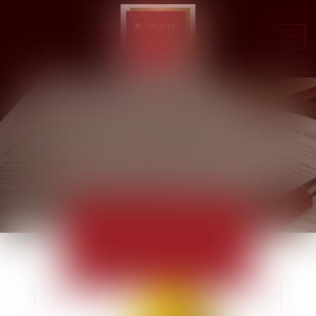
Ouvr
le
men
ACTUALITÉS
EUROJURIS