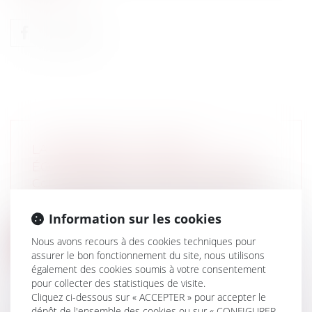
LA RÉFORME DU CONSEIL
ÉCONOMIQUE ET SOCIAL FRANÇAIS
Collectivités
/
Services publics
/
Usagers
Créé en 1958, le Conseil économique social
et environnemental a fait l'objet...
Information sur les cookies
Nous avons recours à des cookies techniques pour
Lire la suite
assurer le bon fonctionnement du site, nous utilisons
également des cookies soumis à votre consentement
pour collecter des statistiques de visite.
Cliquez ci-dessous sur « ACCEPTER » pour accepter le
dépôt de l'ensemble des cookies ou sur « CONFIGURER