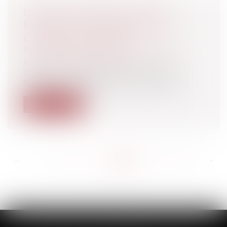
DROIT DES FEMMES, LAÏCITÉ ET
ENTRÉE DE LA TURQUIE DANS
L’UNION EUROPÉENNE
Particuliers
/
Civil / Pénal
/
Procédure
pénale / Procédure civile
Si dans les années 70 les hôtesses de
Turkish Airlines portaient la jupe cour...
Lire la suite
<<
<
...
596
597
598
599
600
601
602
...
>
>>