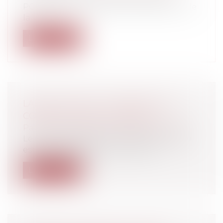
POLITIQUES Le CES est une institution de
la V...
Lire la suite
LAÏCITÉ ET QPC : LA DÉCISION DU
CONSEIL CONSTITUTIONNEL
Particuliers
/
Emploi
/
Contrat de travail
Le statut dérogatoire de l'Alsace-Moselle
est acté depuis plus d'un siècle. L...
Lire la suite