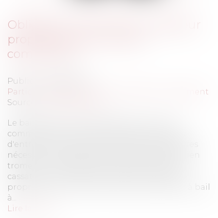
Obligation d'entretien du bailleur
propriétaire d'un centre
commercial
Publié le :
28/02/2013
Particuliers
/
Patrimoine
/
Immobilier / Logement
Source :
www.eurojuris.fr
Le bailleur d'un local situé dans un centre
commercial dont il est propriétaire est tenu
d'entretenir les parties communes, accessoires
nécessaires à l'usage de la chose louée. © julien
tromeur - Fotolia.com L'arrêt de la Cour de
cassation du 19 décembre 2012 (n°11-23541)Le
propriétaire d'un centre commercial donne à bail
à...
Lire la suite