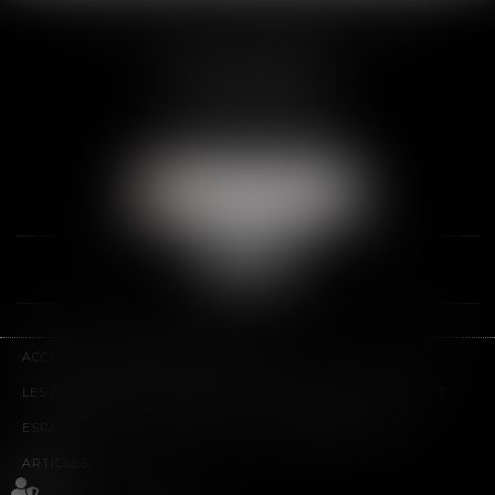
SCP THUAULT, FERRARIS, CORNU
2 Rue de la Banque
89000 AUXERRE
Tél :
03 86 72 09 80
Fax : 03 86 72 09 90
NOUS LOCALISER
ACCUEIL
LE CABINET
L'ÉQUIPE
LES DOMAINES D'INTERVENTION
HONORAIRES
CONTACT
ESPACE CLIENT
PLAN DU SITE
MENTIONS LÉGALES
ARTICLES