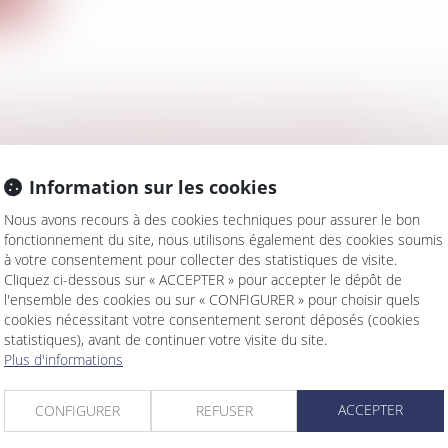
 DE LA REPRÉSENTATIVITÉ PATRONALE
s
/
Gestion de l'entreprise
/
Communication et vie soci
COMBREXELLE, Directeur général du travail, a remis l
Information sur les cookies
Nous avons recours à des cookies techniques pour assurer le bon
ite
fonctionnement du site, nous utilisons également des cookies soumis
à votre consentement pour collecter des statistiques de visite.
Cliquez ci-dessous sur « ACCEPTER » pour accepter le dépôt de
l'ensemble des cookies ou sur « CONFIGURER » pour choisir quels
cookies nécessitant votre consentement seront déposés (cookies
statistiques), avant de continuer votre visite du site.
Plus d'informations
URS D'UN COMPTE PAYPAL: ATTENTION À LA
ION DE VOS DONNÉES
ACCEPTER
CONFIGURER
REFUSER
s
/
Consommation
/
Informatique et Internet
erte les détenteurs d'un compte PAYPAL que PAYPAL a