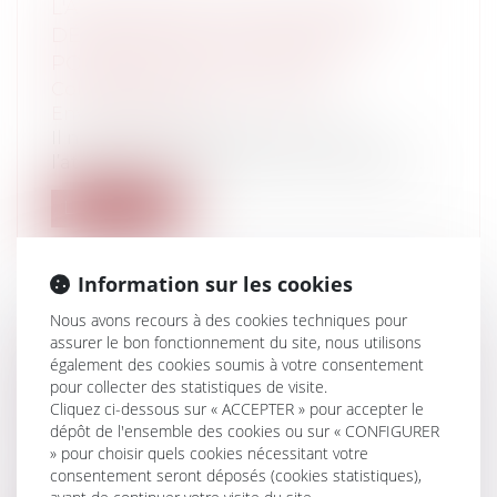
L'ATTESTATION DE DÉPLACEMENT
DÉROGATOIRE : UN DOCUMENT
POSSIBLE PARMI D'AUTRES
Collectivités
/
Environnement
/
Environnement
Il n’est pas obligatoire de recourir à
l’attestation de déplacement dérogatoi...
Lire la suite
Information sur les cookies
Nous avons recours à des cookies techniques pour
assurer le bon fonctionnement du site, nous utilisons
BAIL COMMERCIAL : MAINTIEN DANS
également des cookies soumis à votre consentement
LES LIEUX ET PAIEMENT D’UNE
pour collecter des statistiques de visite.
INDEMNITÉ D’OCCUPATION
Cliquez ci-dessous sur « ACCEPTER » pour accepter le
dépôt de l'ensemble des cookies ou sur « CONFIGURER
Entreprises
/
Gestion de l'entreprise
/
» pour choisir quels cookies nécessitant votre
Construction Immobilier
consentement seront déposés (cookies statistiques),
Les relations entre bailleurs et locataire