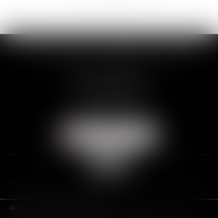
>>
SCP THUAULT, FERRARIS, CORNU
2 Rue de la Banque
89000 AUXERRE
Tél :
03 86 72 09 80
Fax : 03 86 72 09 90
NOUS LOCALISER
ACCUEIL
LE CABINET
L'ÉQUIPE