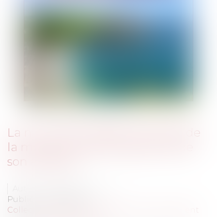
La nouvelle stratégie nationale de
la mer et du littoral approche de
son adoption
Auteur : DROUINEAU 1927
Publié le :
19/10/2023
Collectivités
/
Environnement
/
Environnement