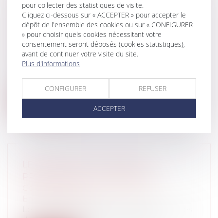
PROTECTION DES MAIRES : QUELLES
pour collecter des statistiques de visite.
MESURES ENVISAGÉES FACE AUX
Cliquez ci-dessous sur « ACCEPTER » pour accepter le
VIOLENCES EXERCÉES À LEUR
dépôt de l'ensemble des cookies ou sur « CONFIGURER
» pour choisir quels cookies nécessitant votre
ENCONTRE ?
consentement seront déposés (cookies statistiques),
Collectivités
/
Services publics
/
Fonction
avant de continuer votre visite du site.
publique / Personnel administratif
Plus d'informations
Nul n’ignore la hausse des violences
exercées à l’encontre des élus locaux et...
CONFIGURER
REFUSER
Lire la suite
ACCEPTER
LES DROITS DE LA NATURE
PROGRESSENT EN MARTINIQUE
Collectivités
/
Environnement
/
Environnement
Le 18 septembre 2023, la « Déclaration des