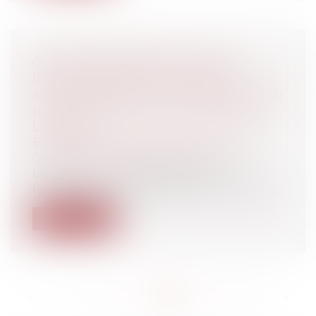
AGENTS IMMOBILIERS SYNDICS :
DÉTOURNEMENT DE FONDS ET
ASSURANCES DE L'AGENT IMMOBILIER
Particuliers
/
Patrimoine
/
Immobilier /
Logement
Entreprises
/
Gestion de l'entreprise
/
Gestion des risques et sécurité
Les agences immobilières exerçant
l’activité de syndic disposent au moins de...
Lire la suite
<<
<
...
119
120
121
122
123
124
125
...
>