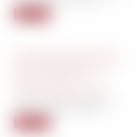
droits des Salines en Martinique »...
Lire la suite
LE DEVENIR D’UN BIEN IMMOBILIER,
OBJET D’UN BAIL RURAL INCORPORÉ
DANS LE DOMAINE PUBLIC
Entreprises
/
Gestion de l'entreprise
/
Construction Immobilier
Collectivités
/
Urbanisme
/
Permis de
construire/ Documents d'urbanisme
Dans le cadre d’un recours exercé par le
Conservatoire de l’espace littoral e...
Lire la suite