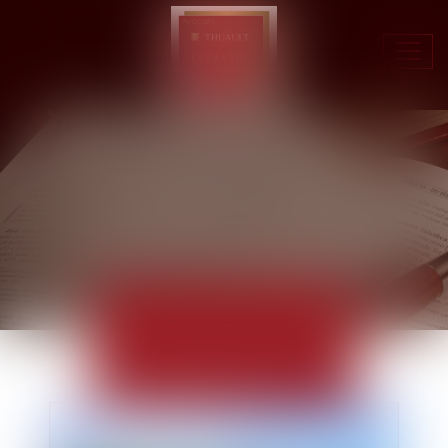
Ouvr
le
men
ACTUALITÉS
EUROJURIS