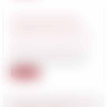
CONGÉ DE LONGUE DURÉE ET
MALADIE IMPUTABLE AU SERVICE :
UNE RÉMUNÉRATION À PLEIN
TRAITEMENT « À DURÉE DÉTERMINÉE
»
Collectivités
/
Services publics
/
Fonction
publique / Personnel administratif
Dans sa décision du 18 décembre 2015, la
section du contentieux du Conseil d’...
Lire la suite
SIMPLIFICATION ET MODERNISATION