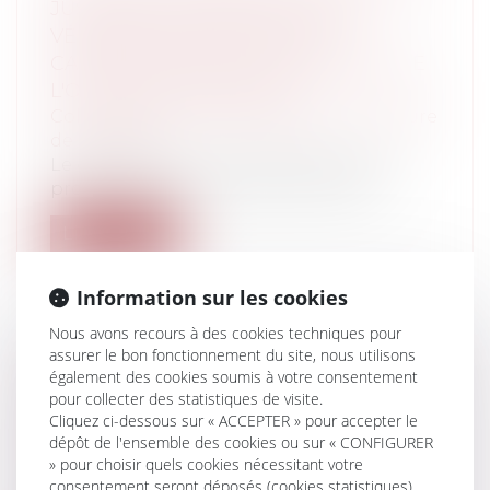
JUSTIFICATIFS PERMETTANT DE
VÉRIFIER L'EXACTITUDE DES
CARACTÉRISTIQUES TECHNIQUES DE
L'OFFRE DES CANDIDATS
Collectivités
/
Marchés publics
/
Procédure
de passation
Le candidat à un marché public doit-il
produire des justificatifs permettant...
Lire la suite
Information sur les cookies
Nous avons recours à des cookies techniques pour
assurer le bon fonctionnement du site, nous utilisons
LE CONSEIL D’ETAT, LE PRÉFET ET LA
également des cookies soumis à votre consentement
pour collecter des statistiques de visite.
MOSQUÉE DE FRÉJUS : QUI S’Y
Cliquez ci-dessous sur « ACCEPTER » pour accepter le
FROTTE S’Y PIQUE…
dépôt de l'ensemble des cookies ou sur « CONFIGURER
Collectivités
/
Urbanisme
/
Permis de
» pour choisir quels cookies nécessitant votre
construire/ Documents d'urbanisme
consentement seront déposés (cookies statistiques),