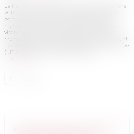
Le Parlement européen a adopté le 15 décembre
2015 en première lecture une réforme globale
comprenant un nouveau règlement sur la
marque européenne et une nouvelle directive
visant à rapprocher les législations des États
membres en matière de marque, communément
désignée comme le «Paquet Marque ».La directive
(UE) n°2015/2437 en date du 16 décem...
Lire la suite
L'ACHETEUR PUBLIC DOIT EXIGER LES