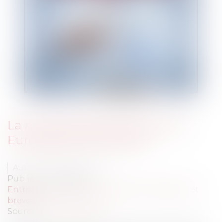
La nouvelle Marque de l’Union
Européenne est arrivée !
Auteur : BIDAUT Tiphaine
Publié le :
07/03/2016
Entreprises
/
Marketing et ventes
/
Marques et
brevets
Source :
www.eurojuris.fr