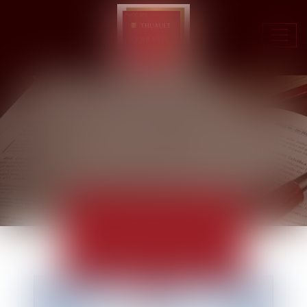
Ouvr
le
men
ACTUALITÉS
EUROJURIS