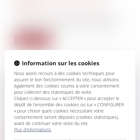
OBLIQUE
Particuliers
/
Patrimoine
/
Assurances
Dans un jugement rendu le 10 décembre
2013, le Tribunal de Grande Instance de...
Lire la suite
Information sur les cookies
Nous avons recours à des cookies techniques pour
assurer le bon fonctionnement du site, nous utilisons
LE RAPPORT SUR LE JUGE DU 21ÈME
également des cookies soumis à votre consentement
SIÈCLE - UN CITOYEN ACTEUR, UNE
pour collecter des statistiques de visite.
ÉQUIPE DE JUSTICE
Cliquez ci-dessous sur « ACCEPTER » pour accepter le
Particuliers
/
Civil / Pénal
/
Procédure
dépôt de l'ensemble des cookies ou sur « CONFIGURER
pénale / Procédure civile
» pour choisir quels cookies nécessitant votre
consentement seront déposés (cookies statistiques),
Le 9 décembre 2013, Christiane Taubira,
avant de continuer votre visite du site.
Garde des sceaux, ministre de la Just...
Plus d'informations
Lire la suite