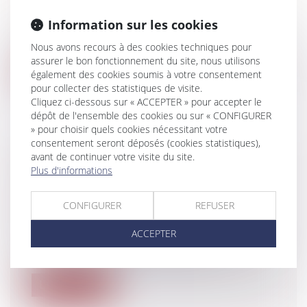
Particuliers
/
Emploi
/
Contrat de travail
Information sur les cookies
Un salarié de Radio France avait saisi la
juridiction prud'homale afin d'obte...
Nous avons recours à des cookies techniques pour
assurer le bon fonctionnement du site, nous utilisons
Lire la suite
également des cookies soumis à votre consentement
pour collecter des statistiques de visite.
Cliquez ci-dessous sur « ACCEPTER » pour accepter le
dépôt de l'ensemble des cookies ou sur « CONFIGURER
» pour choisir quels cookies nécessitant votre
consentement seront déposés (cookies statistiques),
avant de continuer votre visite du site.
MUSIQUE EN LIGNE : LE LANCEMENT
Plus d'informations
DU PORTAIL «ARMONIA» PAR LA
SACEM
CONFIGURER
REFUSER
Entreprises
/
Marketing et ventes
/
Marques et brevets
ACCEPTER
Alors qu'un projet de directive se dessine à
l'échelle européenne afin de pro...
Lire la suite