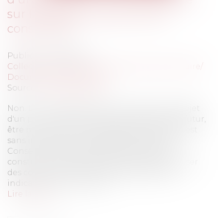
sur la légalité du permis de
construire?
Publié le :
27/07/2012
Collectivités
/
Urbanisme
/
Permis de construire/
Documents d'urbanisme
Source :
www.eurojuris.fr
Non. La circonstance que la construction, objet
d'un permis de construire, pourrait, dans le futur,
être non conforme aux règles d'urbanisme, est
sans incidence sur la légalité du permis.Le
Conseil d'Etat a décidé "qu'un permis de
construire n'a pas d'autre objet que d'autoriser
des constructions conformes aux plans et
indications fournis par le...
Lire la suite