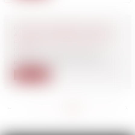
POSSIBILITÉ D'OBTENIR LA PILULE
AVEC UNE ORDONNANCE PÉRIMÉE
Particuliers
/
Santé
/
Responsabilité
médicale
Un décret du 17 juillet autorise les
pharmaciens à délivrer la pilule pour un...
Lire la suite
<<
<
...
639
640
641
642
643
644
645
...
>
>>