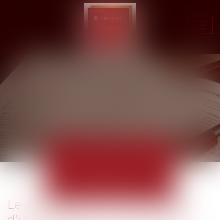
Ouvr
le
men
ACTUALITÉS
EUROJURIS
Le non respect futur des règles
d'urbanisme a t-il une incidence