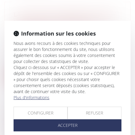
LA HAUTEUR DU BÂTIMENT EST-ELLE
UNE MENTION SUBSTANCIELLE DE
L'AFFICHAGE DU PERMIS DE
Information sur les cookies
CONSTRUIRE?
Nous avons recours à des cookies techniques pour
Collectivités
/
Urbanisme
/
Permis de
assurer le bon fonctionnement du site, nous utilisons
construire/ Documents d'urbanisme
également des cookies soumis à votre consentement
Oui, la hauteur du bâtiment est une
pour collecter des statistiques de visite.
mention substancielle de l'affichage du p...
Cliquez ci-dessous sur « ACCEPTER » pour accepter le
dépôt de l'ensemble des cookies ou sur « CONFIGURER
Lire la suite
» pour choisir quels cookies nécessitant votre
consentement seront déposés (cookies statistiques),
avant de continuer votre visite du site.
Plus d'informations
CONFIGURER
REFUSER
CARACTÈRE SUFFISANT DE L'INTÉRÊT
GÉNÉRAL QUI FONDE UNE DÉCISION
ACCEPTER
DE PRÉEMPTION