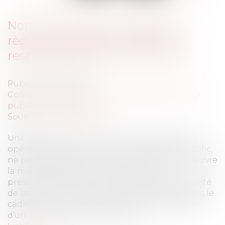
Non conformité du projet aux
règles d'urbanisme locales et
responsabilité de la commune
Publié le :
21/08/2012
Collectivités
/
Urbanisme
/
Ouvrages et travaux
publics/Construction
Source :
www.eurojuris.fr
Une commune, ou un maître d'ouvrage d'une
opération de construction d'un bâtiment public,
ne peut rejeter entièrement sur le maître d'œuvre
la responsabilité du non-respect des
prescriptions de son propre POS.Responsabilité
de la commune et de son maitre d'oeuvre dans le
cadre de non conformité du projet aux règles
d'urbanisme localesEn l'espèce...