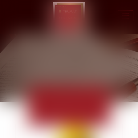
Ouvr
le
men
ACTUALITÉS
EUROJURIS