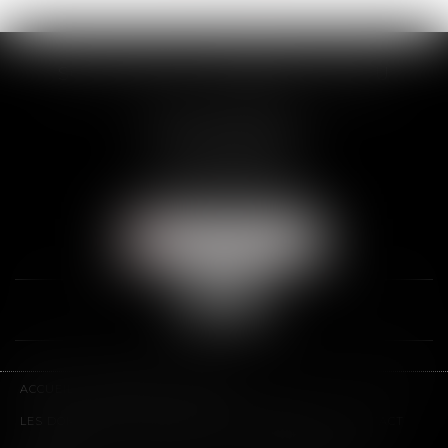
SCP THUAULT, FERRARIS, CORNU
2 Rue de la Banque
89000 AUXERRE
Tél :
03 86 72 09 80
Fax : 03 86 72 09 90
NOUS LOCALISER
ACCUEIL
LE CABINET
L'ÉQUIPE
LES DOMAINES D'INTERVENTION
HONORAIRES
CONTACT