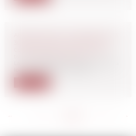
ABROGATION DE LA MAJORATION DE
30% DES DROITS À CONSTRUIRE
Collectivités
/
Urbanisme
/
Ouvrages et
travaux publics/Construction
La loi n° 2012-955 du 6 août 2012 abroge la
loi n° 2012-376 du 20 mars 2012 r...
Lire la suite
<<
<
...
636
637
638
639
640
641
642
...
>
>>