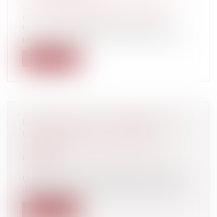
Collectivités
/
Services publics
/
Service
public / Délégation de service public
Un contrat de délégation de service
public peut-il prévoir l'indemnisation du...
Lire la suite
DÉPANNAGE SANS AGRÉMENT SUR
UNE AUTOROUTE CONCÉDÉE:
SANCTION
Particuliers
/
Civil / Pénal
/
Permis de
conduire
Un décret du 1er août 2012 sanctionne les
dépannages exercés sans agrément su...
Lire la suite