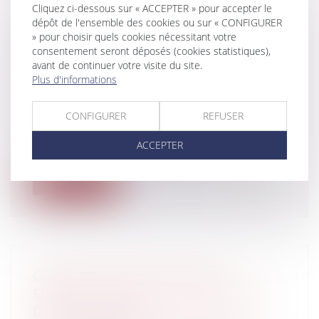
Cliquez ci-dessous sur « ACCEPTER » pour accepter le
dépôt de l'ensemble des cookies ou sur « CONFIGURER
» pour choisir quels cookies nécessitant votre
CONSULTATION SUR LA
consentement seront déposés (cookies statistiques),
RÉMUNÉRATION DES DIRIGEANTS
avant de continuer votre visite du site.
D'ENTREPRISE
Plus d'informations
Entreprises
/
Ressources humaines
/
Salaires et avantages
CONFIGURER
REFUSER
Le Gouvernement a lancé une
consultation publique sur la
ACCEPTER
rémunération des dir...
Lire la suite
CONTRAT DE DÉLÉGATION DE
SERVICE PUBLIC ET INDEMNISATION
DU DÉLÉGATAIRE