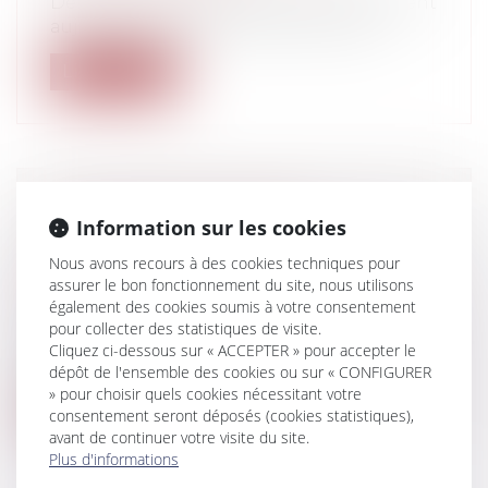
De très nombreuses enseignes proposent
aujourd’hui à leurs clients une carte...
Lire la suite
L'AFFAIRE MEGAUPLOAD:
Information sur les cookies
EFFACEMENT DES DONNÉES? MISE
Nous avons recours à des cookies techniques pour
EN PÉRIL DU MODÈLE DU CLOUD?
assurer le bon fonctionnement du site, nous utilisons
Entreprises
/
Marketing et ventes
/
E-
également des cookies soumis à votre consentement
commerce
pour collecter des statistiques de visite.
Les données des utilisateurs légitimes de
Cliquez ci-dessous sur « ACCEPTER » pour accepter le
MegaUplaod risquent d'être effacées...
dépôt de l'ensemble des cookies ou sur « CONFIGURER
» pour choisir quels cookies nécessitant votre
Lire la suite
consentement seront déposés (cookies statistiques),
avant de continuer votre visite du site.
Plus d'informations