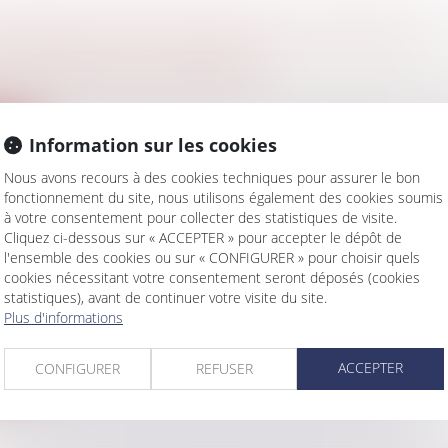
IONNEMENT EN FAVEUR DE LA SOCIÉTÉ EN
ATION N'EST PAS POSSIBLE
s
/
Finances
/
Banque et finance
utionnement pris par l'associé n'est pas valable car la 
Information sur les cookies
ite
Nous avons recours à des cookies techniques pour assurer le bon
fonctionnement du site, nous utilisons également des cookies soumis
à votre consentement pour collecter des statistiques de visite.
Cliquez ci-dessous sur « ACCEPTER » pour accepter le dépôt de
l'ensemble des cookies ou sur « CONFIGURER » pour choisir quels
E CONSEIL DE L'ASSUREUR: LE DÉCRET EST 
cookies nécessitant votre consentement seront déposés (cookies
statistiques), avant de continuer votre visite du site.
s
/
Patrimoine
/
Assurances
Plus d'informations
 le 25 août, le décret relatif au devoir de conseil et à c
ite
ACCEPTER
CONFIGURER
REFUSER