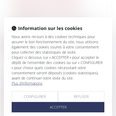
COMMISSION EUROPÉENNE
Entreprises
/
Marketing et ventes
/
Concurrence
Mercredi 6 mars, le gendarme de la
Information sur les cookies
concurrence européen, la Commission
europé...
Nous avons recours à des cookies techniques pour
assurer le bon fonctionnement du site, nous utilisons
Lire la suite
également des cookies soumis à votre consentement
pour collecter des statistiques de visite.
Cliquez ci-dessous sur « ACCEPTER » pour accepter le
dépôt de l'ensemble des cookies ou sur « CONFIGURER
» pour choisir quels cookies nécessitant votre
consentement seront déposés (cookies statistiques),
avant de continuer votre visite du site.
L'IRRÉGULARITÉ D'UNE
Plus d'informations
CONSULTATION PRÉALABLE À LA
DÉLIVRANCE D'UNE AUTORISATION
CONFIGURER
REFUSER
D'URBANISME N'ENTACHE PAS
FORCÉMENT D'ILLÉGALITÉ LA
ACCEPTER
DÉCISION