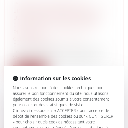
PARUTION DU DÉCRET SUR
L’INTERDICTION DES PLASTIQUES À
USAGE UNIQUE: UNE NOUVELLE
ÉTAPE DANS L'INTERDICTION DU
PLASTIQUE
Collectivités
/
Environnement
/
Environnement
Le très attendu décret du 24 décembre
2019 (n° 2019-1451) vient préciser l’in...
Lire la suite
Information sur les cookies
Nous avons recours à des cookies techniques pour
assurer le bon fonctionnement du site, nous utilisons
également des cookies soumis à votre consentement
pour collecter des statistiques de visite.
LE BORNAGE
Cliquez ci-dessous sur « ACCEPTER » pour accepter le
Particuliers
/
Patrimoine
/
Gestion
dépôt de l'ensemble des cookies ou sur « CONFIGURER
Tout propriétaire peut obliger son voisin
» pour choisir quels cookies nécessitant votre
au bornage de leurs propriétés cont...
consentement seront déposés (cookies statistiques),