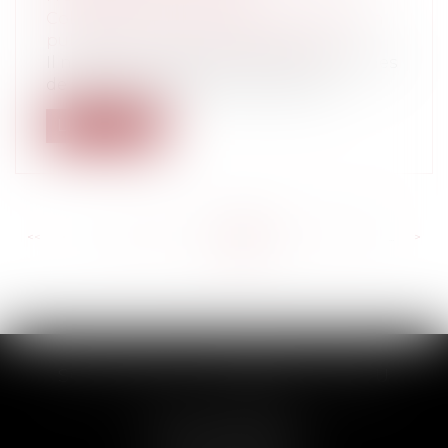
Collectivités
/
Services publics
/
Fonction
publique / Personnel administratif
Il n’est pas rare dans certaines communes
de taille intermédiaire, que des ad...
Lire la suite
<<
<
...
265
266
267
268
269
270
271
...
>
>>
SCP THUAULT, FERRARIS, CORNU
2 Rue de la Banque
89000 AUXERRE