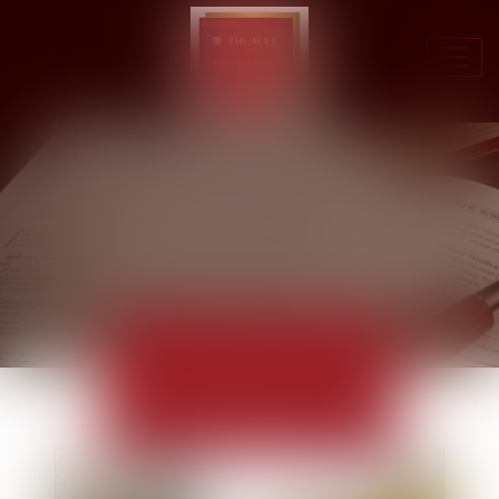
Ouvr
le
men
ACTUALITÉS
EUROJURIS