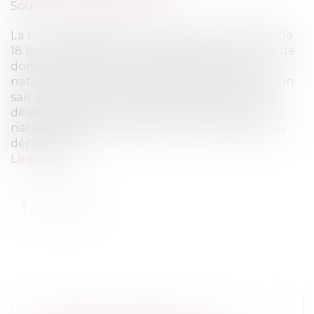
Source :
www.eurojuris.fr
La loi numéro 2004 – 2009 a prévu en son article
18 les modalités selon lesquelles les transferts de
domanialité allaient intervenir des routes
nationales vers les routes départementales. L'on
sait en effet qu'à la faveur de cette loi, l'État se
désengageait d'un certain nombre de voies
nationales, les transférant pour leur gestion au
départeme...
Lire la suite