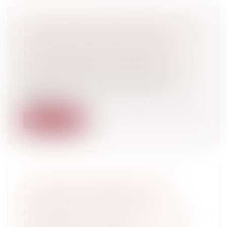
LES MODALITÉS DE RÉMUNÉRATION
DE L'ARCHITECTE EN CAS DE
MODIFICATION DE PROGRAMME
Particuliers
/
Patrimoine
/
Construction
Dans une décision récente du 27
décembre 2019 la cour administrative
d'appel...
Lire la suite
L'AUTORITÉ TERRITORIALE DOIT
RAPPELER AUX ADJOINTS LE
NÉCESSAIRE RESPECT DU VOLUME
HORAIRE DES AGENTS