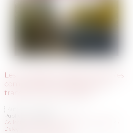
Les modalités de gestion des voies
communales : la question des
transferts de domanialité
Auteur : DROUINEAU Thomas
Publié le :
17/01/2020
Collectivités
/
Services publics
/
Service public /
Délégation de service public