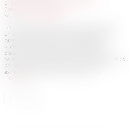
Entreprises
/
Gestion de l'entreprise
/
Construction Immobilier
Source :
www.eurojuris.fr
Les circonstances économiques actuelles, dans
un contexte d’inflation du coût des matières
premières, emportent des conséquences
d’autant plus importantes aux modalités
d’exercice des clauses de révision du prix des
contrats de construction de maisons individuelles
(CCMI), qui sont soumises à des conditions
extrêmement précises. Si le contrat d...
Lire la suite