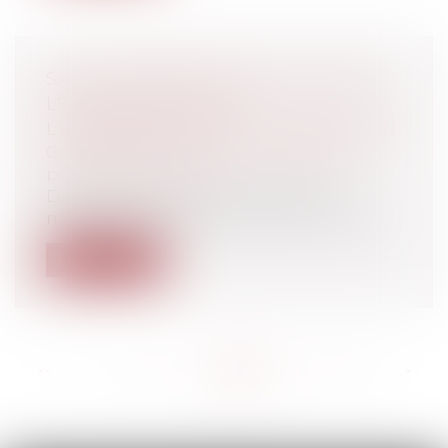
SAINT THOMAS D'AQUIN, LE JUGE, ET
LE DOMAINE PUBLIC :
L'INDEMNISATION DE LA RESTITUTION
Collectivités
/
Finances locales
/
Droit
public économique
Dans une décision du 22 juillet 2022
n°45890, destinée à être publié au recue...
Lire la suite
<<
<
...
161
162
163
164
165
166
167
...
>
>>