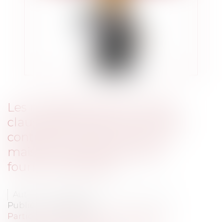
Les modalités d'exercice des
clauses de révision du prix des
contrats de construction de
maisons individuelles avec
fourniture de plan
Auteurs : GAUVIN Ludovic, VIEIRA Karen
Publié le :
02/08/2022
Particuliers
/
Patrimoine
/
Construction