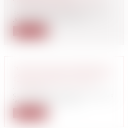
Collectivités
/
Urbanisme
/
Ouvrages et
travaux publics/Construction
Pour rappel, par trois arrêts rendus le 16
janvier 2020 (Cass., 3ème civ., 16...
Lire la suite
PRATIQUES ANTICONCURRENTIELLES
DANS LE DOMAINE DU MÉDICAMENT
Entreprises
/
Marketing et ventes
/
Concurrence
Cour de cassation, Chambre commerciale,
1er juin 2022, 19-20.999 Faits :...
Lire la suite