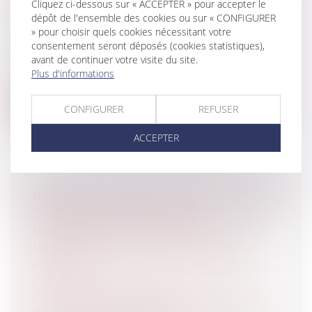
Cliquez ci-dessous sur « ACCEPTER » pour accepter le
Particuliers
/
Patrimoine
/
Assurances
dépôt de l'ensemble des cookies ou sur « CONFIGURER
Entreprises
/
Gestion de l'entreprise
/
» pour choisir quels cookies nécessitant votre
consentement seront déposés (cookies statistiques),
Construction Immobilier
avant de continuer votre visite du site.
Le contentieux relatif à la distinction
Plus d'informations
entre l’exclusion de la garantie de l...
Lire la suite
CONFIGURER
REFUSER
ACCEPTER
RECOURS ENTRE CO-OBLIGÉS : POINT
DE DÉPART DU DÉLAI DE
PRESCRIPTION DIFFÉRENT ENTRE
MARCHÉS PRIVÉS ET MARCHÉS
PUBLICS !
Entreprises
/
Gestion de l'entreprise
/
Construction Immobilier