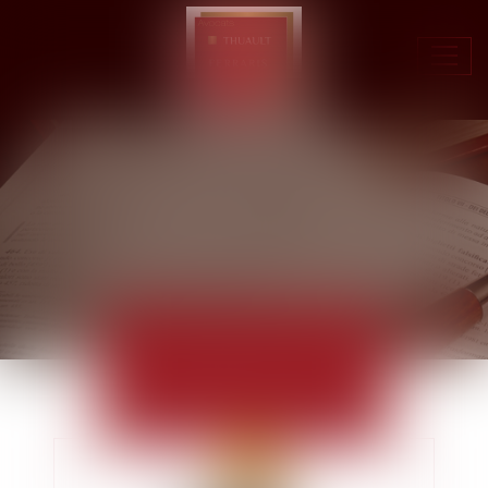
Ouvr
le
men
ACTUALITÉS
EUROJURIS