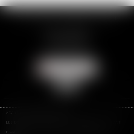
SCP THUAULT, FERRARIS, CORNU
2 Rue de la Banque
89000 AUXERRE
Tél :
03 86 72 09 80
Fax : 03 86 72 09 90
NOUS LOCALISER
ACCUEIL
LE CABINET
L'ÉQUIPE
LES DOMAINES D'INTERVENTION
HONORAIRES
CONTACT
ESPACE CLIENT
PLAN DU SITE
MENTIONS LÉGALES