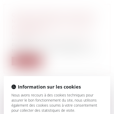
QUELQUES RAPPELS UTILES SUR LA
NOTION DE TROUBLES ANORMAUX
DU VOISINAGE
Particuliers
/
Patrimoine
/
Immobilier /
Logement
Par définition, l'action fondée sur un
trouble anormal du voisinage est une a...
Lire la suite
Information sur les cookies
EXCLUSION DE GARANTIE ET
Nous avons recours à des cookies techniques pour
assurer le bon fonctionnement du site, nous utilisons
CONDITION DE LA GARANTIE, RETOUR
également des cookies soumis à votre consentement
SUR UNE DISTINCTION
pour collecter des statistiques de visite.
FONDAMENTALE