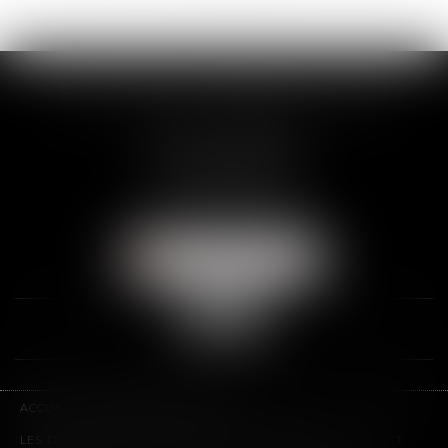
SCP THUAULT, FERRARIS, CORNU
2 Rue de la Banque
89000 AUXERRE
Tél :
03 86 72 09 80
Fax : 03 86 72 09 90
NOUS LOCALISER
ACCUEIL
LE CABINET
L'ÉQUIPE
LES DOMAINES D'INTERVENTION
HONORAIRES
CONTACT