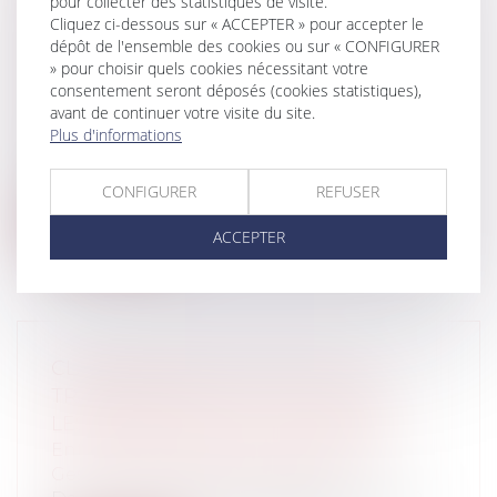
pour collecter des statistiques de visite.
VALOIR LA VIOLATION DE
Cliquez ci-dessous sur « ACCEPTER » pour accepter le
dépôt de l'ensemble des cookies ou sur « CONFIGURER
L’EMPLOYEUR À SON OBLIGATION DE
» pour choisir quels cookies nécessitant votre
PRÉVENTION DU HARCÈLEMENT
consentement seront déposés (cookies statistiques),
Entreprises
/
Ressources humaines
/
avant de continuer votre visite du site.
Discipline et licenciement
Plus d'informations
Dans son arrêt du 23 novembre 2022 n°21-
18951, la Cour de Cassation précise q...
CONFIGURER
REFUSER
Lire la suite
ACCEPTER
CLARIFICATION DU STATUT DU
TRANSPORTEUR QUI SOUS-TRAITE
LES OPÉRATIONS DE TRANSPORT
Entreprises
/
Gestion de l'entreprise
/
Gestion des risques et sécurité