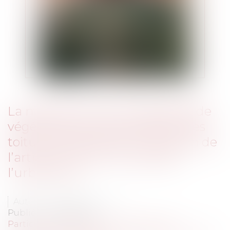
La mise en œuvre du dispositif de
végétalisation des façades et des
toitures précisée par la création de
l’article R. 152-5-1 du code de
l’urbanisme
Auteur : DROUINEAU 1927
Publié le :
23/02/2023
Particuliers
/
Patrimoine
/
Construction