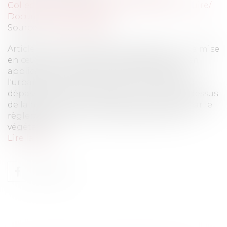
Collectivités
/
Urbanisme
/
Permis de construire/
Documents d'urbanisme
Source :
www.eurojuris.fr
Article R. 152-5-1 du code de l’urbanisme : « La mise
en œuvre d'un dispositif de végétalisation en
application de l'article L. 152-5-1 du code de
l'urbanisme est autorisée dans la limite d'un
dépassement d'un mètre en tout point au-dessus
de la hauteur de la construction autorisée par le
règlement du plan local d'urbanisme, hors
végétation....
Lire la suite