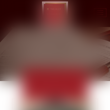
Ouvr
le
men
ACTUALITÉS
EUROJURIS