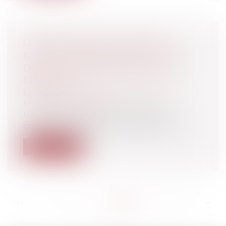
CONTREFAÇON DE LOGICIEL ET
NULLITÉ DE L'ASSIGNATION POUR
DÉFAUT D'IDENTIFICATION DE LA
CRÉATION
Entreprises
/
Marketing et ventes
/
Marques et brevets
Un éditeur de logiciels a assigné en
contrefaçon de ses droits d’auteur un li...
Lire la suite
<<
<
...
142
143
144
145
146
147
148
...
>
>>