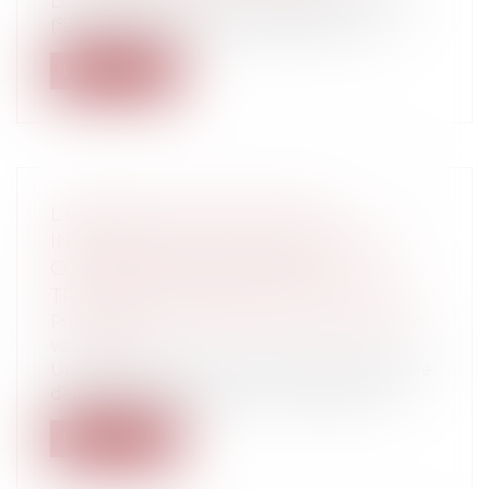
Dans une décision du 14 décembre 2022
(°21-14.438), la Cour de cassation a eu...
Lire la suite
L'EXERCICE D'UNE ACTIVITÉ
INTERDITE PAR UN RÈGLEMENT DE
COPROPRIÉTÉ CONSTITUE UN
TROUBLE MANIFESTEMENT ILLICITE
Particuliers
/
Patrimoine
/
Copropriété et
voisinage
Un syndicat des copropriétaires a assigné
deux copropriétaires, en condamnati...
Lire la suite