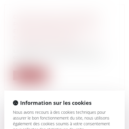
CONSTRUCTION : PRESCRIPTION :
POINT DE DÉPART DE L’ACTION
ENTRE CONSTRUCTEURS
Entreprises
/
Gestion de l'entreprise
/
Construction Immobilier
La condamnation in solidum d’un
constructeur, qui permet au maître de
l’ouvra...
Lire la suite
Information sur les cookies
Nous avons recours à des cookies techniques pour
HARCÈLEMENT MORAL : L’ABSENCE
assurer le bon fonctionnement du site, nous utilisons
DE FAITS AVÉRÉS DE HARCÈLEMENT
également des cookies soumis à votre consentement
NE PRIVE PAS LE SALARIÉ DE FAIRE