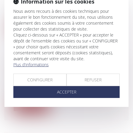
Information sur les cookies
Distribution
Alors que Mr Leclerc lance une campagne
Nous avons recours à des cookies techniques pour
pour libérer la vente de certains méd...
assurer le bon fonctionnement du site, nous utilisons
également des cookies soumis à votre consentement
Lire la suite
pour collecter des statistiques de visite.
Cliquez ci-dessous sur « ACCEPTER » pour accepter le
dépôt de l'ensemble des cookies ou sur « CONFIGURER
» pour choisir quels cookies nécessitant votre
consentement seront déposés (cookies statistiques),
avant de continuer votre visite du site.
Plus d'informations
LE RETRAIT DE L’ASSOCIÉ D’UN GFA
Entreprises
/
Gestion de l'entreprise
/
CONFIGURER
REFUSER
Communication et vie sociale
Il arrive fréquemment que l’un des
ACCEPTER
associés du GFA souhaite se retirer de cet...
Lire la suite