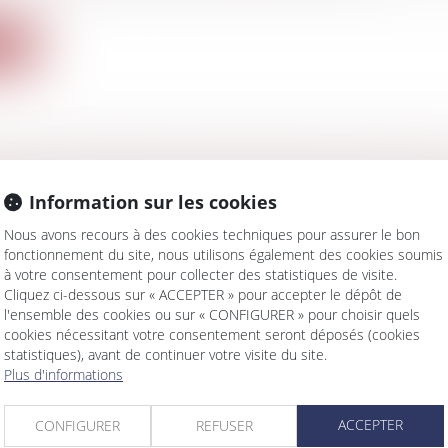
ite
CÈS AU DISPOSITIF D'INITIATION AUX MÉTIE
NCE
Information sur les cookies
s
/
Emploi
/
Contrat de travail
Nous avons recours à des cookies techniques pour assurer le bon
latif à l'accès au dispositif d'initiation aux métiers en a
fonctionnement du site, nous utilisons également des cookies soumis
à votre consentement pour collecter des statistiques de visite.
ite
Cliquez ci-dessous sur « ACCEPTER » pour accepter le dépôt de
l'ensemble des cookies ou sur « CONFIGURER » pour choisir quels
cookies nécessitant votre consentement seront déposés (cookies
statistiques), avant de continuer votre visite du site.
Plus d'informations
ATION DE LA MÉDECINE DU TRAVAIL: ANNUL
ACCEPTER
CONFIGURER
REFUSER
ES DISPOSITIONS DU DÉCRET