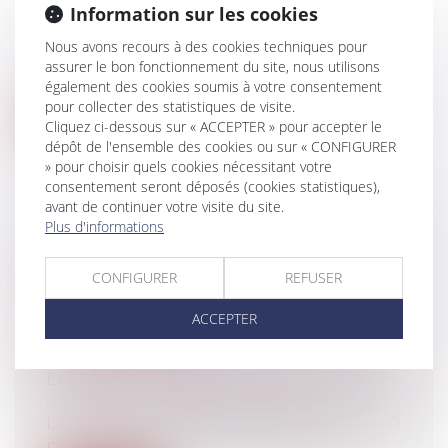
Information sur les cookies
Entreprises
/
Gestion de l'entreprise
/
Communication et vie sociale
Nous avons recours à des cookies techniques pour
Les textes ? L’Ordonnance n° 2020-321
assurer le bon fonctionnement du site, nous utilisons
parmi les ordonnances du 25 mars 2020...
également des cookies soumis à votre consentement
pour collecter des statistiques de visite.
Lire la suite
Cliquez ci-dessous sur « ACCEPTER » pour accepter le
dépôt de l'ensemble des cookies ou sur « CONFIGURER
» pour choisir quels cookies nécessitant votre
consentement seront déposés (cookies statistiques),
avant de continuer votre visite du site.
Plus d'informations
COVID-19 : QUELLES CONSÉQUENCES
CONFIGURER
REFUSER
SUR LA PRÉVENTION DES
ENTREPRISES EN DIFFICULTÉS ?
ACCEPTER
PROCÉDURES DE CONCILIATION ET
DE SAUVEGARDE
Entreprises
/
Contentieux
/
Entreprises en
difficultés / procédures collectives
L’ordonnance n° 2020-341 du 27 mars 2020
portant adaptation des règles relati...